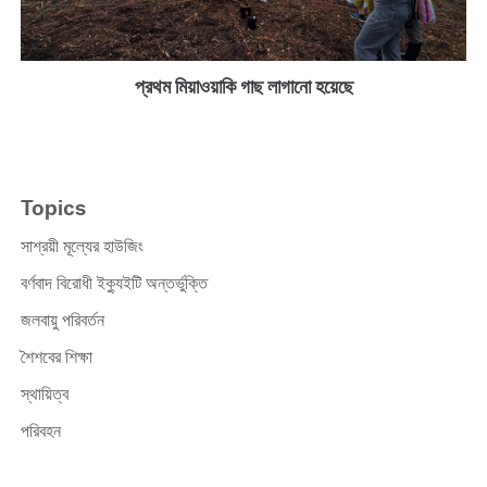
প্রথম মিয়াওয়াকি গাছ লাগানো হয়েছে
Topics
সাশ্রয়ী মূল্যের হাউজিং
বর্ণবাদ বিরোধী ইক্যুইটি অন্তর্ভুক্তি
জলবায়ু পরিবর্তন
শৈশবের শিক্ষা
স্থায়িত্ব
পরিবহন