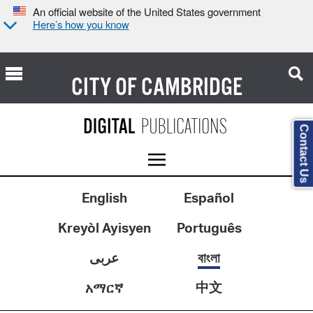
An official website of the United States government
Here’s how you know
CITY OF
CAMBRIDGE
Contact Us
English
Español
Kreyòl Ayisyen
Português
عربى
বাংলা
中文
አማርኛ