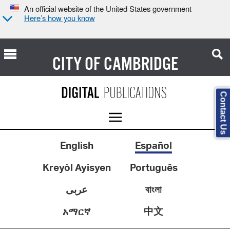
An official website of the United States government
Here’s how you know
CITY OF
CAMBRIDGE
Contact Us
English
Español
Kreyòl Ayisyen
Português
عربى
বাংলা
中文
አማርኛ