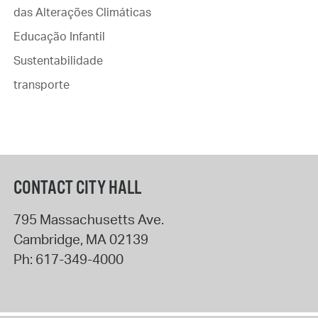
das Alterações Climáticas
Educação Infantil
Sustentabilidade
transporte
CONTACT CITY HALL
795 Massachusetts Ave.
Cambridge
,
MA
02139
Ph:
617-349-4000