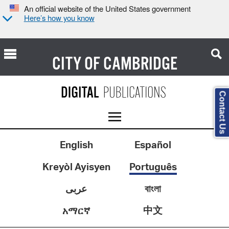
An official website of the United States government
Here’s how you know
CITY OF
CAMBRIDGE
Contact Us
English
Español
Kreyòl Ayisyen
Português
عربى
বাংলা
中文
አማርኛ