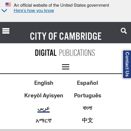
An official website of the United States government
Here’s how you know
CITY OF
CAMBRIDGE
Contact Us
English
Español
Kreyòl Ayisyen
Português
عربى
বাংলা
中文
አማርኛ