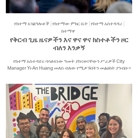
የከተማ አገልግሎቶች
የከተማው ምክር ቤት
የከተማ አስተዳዳሪ
ከተማዋ
የቅርብ ጊዜ ዜናዎችን እና ዋና ዋና ክስተቶችን ዞር
ብለን እንቃኝ
የከተማ አስተዳደሩ ባሳለፍነው ዓመት ያከናወናቸውን ሥራዎች City
Manager Yi-An Huang መለስ ብለው የሚቃኙበትን መልዕክት ያንብቡ።