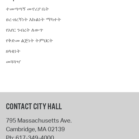
ተመጣጣኝ መኖሪያ ቤት
ፀረ-ዘረኝነት እኩልነት ማካተት
የአየር ንብረት ለውጥ
የቅድመ ልጅነት ትምህርት
ዘላቂነት
መጓጓዣ
CONTACT CITY HALL
795 Massachusetts Ave.
Cambridge
,
MA
02139
Ph:
617-349-4000