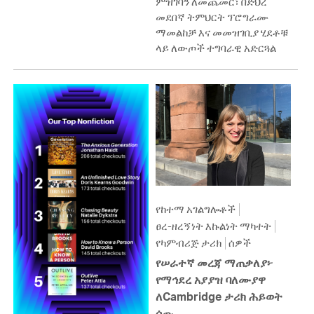
ምዝገባን ለመጨመር፣ በድህረ
መደበኛ ትምህርት ፕሮግራሙ
ማመልከቻ እና መመዝገቢያ ሂደቶቹ
ላይ ለውጦች ተግባራዊ አድርጓል
የከተማ አገልግሎቶች
ፀረ-ዘረኝነት እኩልነት ማካተት
የካምብሪጅ ታሪክ
ሰዎች
የሠራተኛ መረጃ ማጠቃለያ፦
የማኅደረ አያያዝ ባለሙያዋ
ለCambridge ታሪክ ሕይወት
ሰጡ