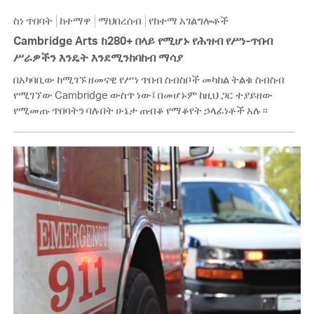
ስነ ጥበባት
ከተማዋ
ማህበረሰብ
የከተማ አገልግሎቶች
Cambridge Arts ከ280+ በላይ የሚሆኑ የሕዝብ የሥነ-ጥበብ
ሥራዎችን እንዴት እንደሚንከባከብ ማሳያ
በአካባቢው ከሚገኙ ዘመናዊ የሥነ ጥበብ ስብስቦች መካከል ትልቁ ስብስብ
የሚገኘው Cambridge ውስጥ ነው፤ በመሆኑም ከዚህ ጋር ተያይዘው
የሚመጡ ጥበባትን ባሉበት ሁኔታ ጠብቆ የማቆየት ኃላፊነቶች አሉ።