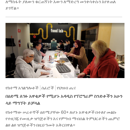
ለማስፋት ያለውን ቁርጠኝነት እውን ለማድረግ መንቀሳቀሱን እየቀጠለ
ይገኛል።
የከተማ አገልግሎቶች
ሰፈሮች
የህዝብ ጤና
በዕድሜ ለገፉ አዋቂዎች የሚሆኑ አዳዲስ የፕሮግራም ስንድቶችን አሁን
ላይ ማግኘት ይቻላል
የከተማው ሠራተኞች ዕድሜያቸው 60+ ለሆኑ አዋቂዎች በተለየ መልኩ
የተዘጋጁ የሙዚቃ ዝግጅቶችን እና የምግብ ማብሰል ትምህርቶችን ጨምሮ
ልዩ ልዩ ዝግጅቶችን በዚህ ዓመት አቅርበዋል።