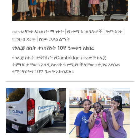
ፀረ-ዘረኝነት እኩልነት ማካተት
የከተማ አገልግሎቶች
ትምህርት
የገንዘብ ድጋፍ
የሰው ኃይል ልማት
የኮሌጅ ስኬት ተነሳሽነት 10ኛ ዓመቱን አከበረ
የኮሌጅ ስኬት ተነሻሽነት የCambridge ነዋሪዎች ኮሌጅ
ትምህርታቸውን እንዲያጠናቅቁ የሚያስችላቸውን ድጋፍ እየሰጠ
የሚገኝበትን 10ኛ ዓመት አክብሯል።