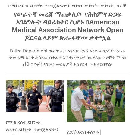
የማህበረሰብ ደህንነት
የወንጀል ፍትህ
የህዝብ ደህንነት
ደህንነት
ሰዎች
የሠራተኛ መረጃ ማጠቃለያ፦ የሕክምና ድጋፍ
አገልግሎት ዳይሬክተር ሲሆኑ በAmerican
Medical Association Network Open
ጆርናል ላይም ጽሑፋቸው ታትሟል
Police Department ውስጥ እያገለገለ በሚገኝ አንድ ሐኪም የሚመሩ
ተመራማሪዎች ታስረው በተፈቱ አዋቂዎች መካከል ያለውን የሞት ምጣኔ
ከ10 ጥናቶች ካገኙት መረጃዎች አሰናድተው አቅርበዋል።
የማህበረሰብ ደህንነት
የህዝብ ደህንነት
የወንጀል ፍትህ
ልጆች እና ቤተሰቦች