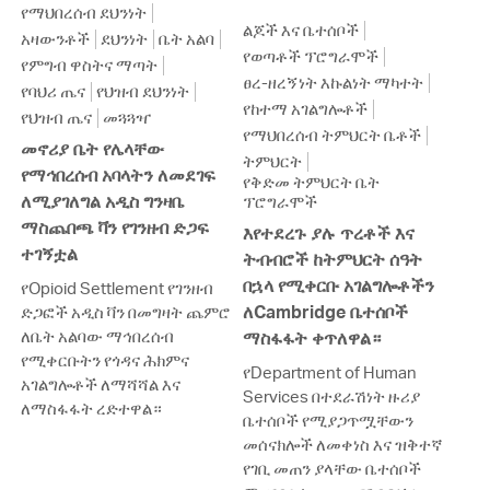
የማህበረሰብ ደህንነት
ልጆች እና ቤተሰቦች
አዛውንቶች
ደህንነት
ቤት አልባ
የወጣቶች ፕሮግራሞች
የምግብ ዋስትና ማጣት
ፀረ-ዘረኝነት እኩልነት ማካተት
የባህሪ ጤና
የህዝብ ደህንነት
የከተማ አገልግሎቶች
የህዝብ ጤና
መጓጓዣ
የማህበረሰብ ትምህርት ቤቶች
መኖሪያ ቤት የሌላቸው
ትምህርት
የማኅበረሰብ አባላትን ለመደገፍ
የቅድመ ትምህርት ቤት
ለሚያገለግል አዲስ ግንዛቤ
ፕሮግራሞች
ማስጨበጫ ቫን የገንዘብ ድጋፍ
እየተደረጉ ያሉ ጥረቶች እና
ተገኝቷል
ትብብሮች ከትምህርት ሰዓት
በኋላ የሚቀርቡ አገልግሎቶችን
የOpioid Settlement የገንዘብ
ለCambridge ቤተሰቦች
ድጋፎች አዲስ ቫን በመግዛት ጨምሮ
ለቤት አልባው ማኅበረሰብ
ማስፋፋት ቀጥለዋል።
የሚቀርቡትን የጎዳና ሕክምና
የDepartment of Human
አገልግሎቶች ለማሻሻል እና
Services በተደራሽነት ዙሪያ
ለማስፋፋት ረድተዋል።
ቤተሰቦች የሚያጋጥሟቸውን
መሰናክሎች ለመቀነስ እና ዝቅተኛ
የገቢ መጠን ያላቸው ቤተሰቦች