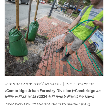
የአየር ንብረት ለውጥ
ፓርኮች እና ክፍት ቦታ
ዘላቂነት
የከተማ ጫካ
የCambridge Urban Forestry Division (የCambridge ደን
ልማት መምሪያ ክፍል) የ2024 ዓ.ም ትላልቅ ምዕራፎችን አበሠረ
Public Works የከተማ አስተዳደሩ የከተማዋን የዛፍ ሽፋን (ካኖፒ)