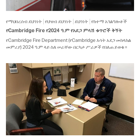
የማህበረሰብ ደህንነት
የህዝብ ደህንነት
ደህንነት
የከተማ አገልግሎቶች
የCambridge Fire የ2024 ዓ.ም የአደጋ ምላሽ ቁጥሮች ቅኝት
የCambridge Fire Department (የCambridge እሳት አደጋ መከላከል
መምሪያ) 2024 ዓ.ም ላይ ስለ ሠራቸው በርካታ ሥራዎች የበለጠ ይወቁ።