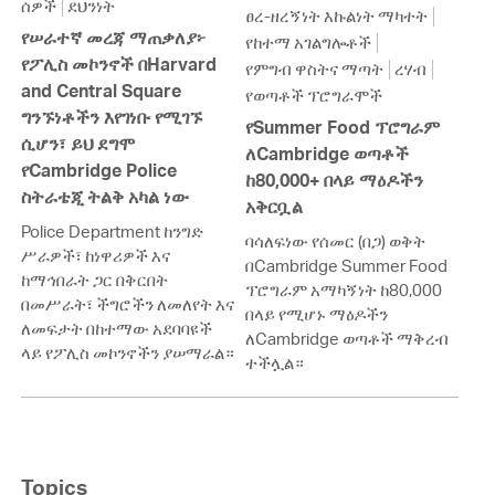
ሰዎች
ደህንነት
ፀረ-ዘረኝነት እኩልነት ማካተት
የሠራተኛ መረጃ ማጠቃለያ፦
የከተማ አገልግሎቶች
የፖሊስ መኮንኖች በHarvard
የምግብ ዋስትና ማጣት
ረሃብ
and Central Square
የወጣቶች ፕሮግራሞች
ግንኙነቶችን እየገነቡ የሚገኙ
የSummer Food ፕሮግራም
ሲሆን፣ ይህ ደግሞ
ለCambridge ወጣቶች
የCambridge Police
ከ80,000+ በላይ ማዕዶችን
ስትራቴጂ ትልቅ አካል ነው
አቅርቧል
Police Department ከንግድ
ባሳለፍነው የሰመር (በጋ) ወቅት
ሥራዎች፣ ከነዋሪዎች እና
በCambridge Summer Food
ከማኅበራት ጋር በቅርበት
ፕሮግራም አማካኝነት ከ80,000
በመሥራት፣ ችግሮችን ለመለየት እና
በላይ የሚሆኑ ማዕዶችን
ለመፍታት በከተማው አደባባዩች
ለCambridge ወጣቶች ማቅረብ
ላይ የፖሊስ መኮንኖችን ያሠማራል።
ተችሏል።
Topics