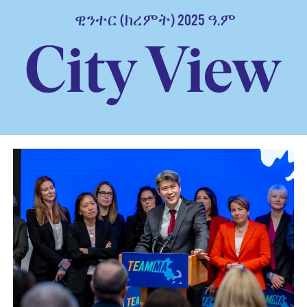
ዊንተር (ክረምት) 2025 ዓ.ም