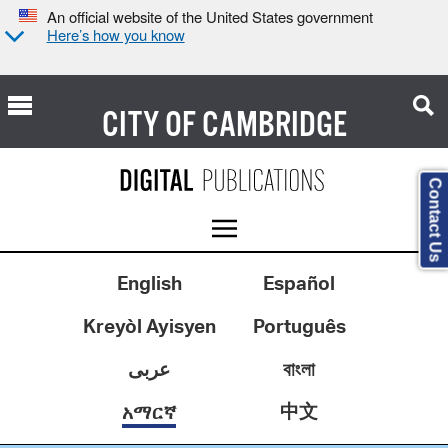
An official website of the United States government
Here’s how you know
CITY OF
CAMBRIDGE
Contact Us
English
Español
Kreyòl Ayisyen
Português
عربى
বাংলা
中文
አማርኛ