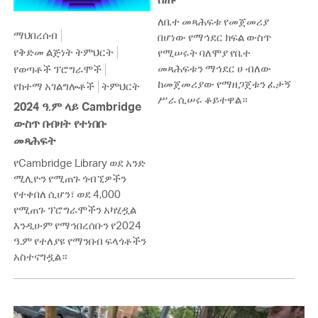
ለቤተ መጻሕፍቱ የመጀመሪያ
ማህበረሰብ
በሆነው የማኅደር ክፍል ውስጥ
የቅድመ ልጅነት ትምህርት
የሚሠሩት ባለሞያ የቤተ
መጻሕፍቱን ማኅደር ሀ ብለው
የወጣቶች ፕሮግራሞች
ከመጀመሪያው የማዘጋጀቱን ፈታኝ
የከተማ አገልግሎቶች
ትምህርት
ሥራ ሲሠሩ ቆይተዋል።
2024 ዓ.ም ላይ Cambridge
ውስጥ በብዛት የተነበቡ
መጻሕፍት
የCambridge Library ወደ አንድ
ሚሊዮን የሚጠጉ ጎብኚዎችን
የተቀበለ ሲሆን፣ ወደ 4,000
የሚጠጉ ፕሮግራሞችን አካሂዷል
እንዲሁም የማኅበረሰቡን የ2024
ዓ.ም የተለያዩ የማንበብ ፍላጎቶችን
አስተናግዷል።