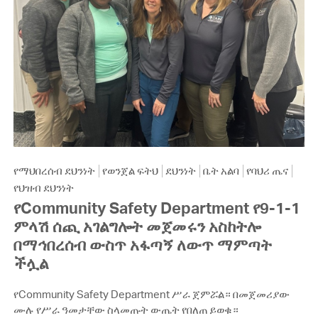
የማህበረሰብ ደህንነት
የወንጀል ፍትህ
ደህንነት
ቤት አልባ
የባህሪ ጤና
የህዝብ ደህንነት
የCommunity Safety Department የ9-1-1
ምላሽ ሰጪ አገልግሎት መጀመሩን አስከትሎ
በማኅበረሰብ ውስጥ አፋጣኝ ለውጥ ማምጣት
ችሏል
የCommunity Safety Department ሥራ ጀምሯል። በመጀመሪያው
ሙሉ የሥራ ዓመታቸው ስላመጡት ውጤት የበለጠ ይወቁ።