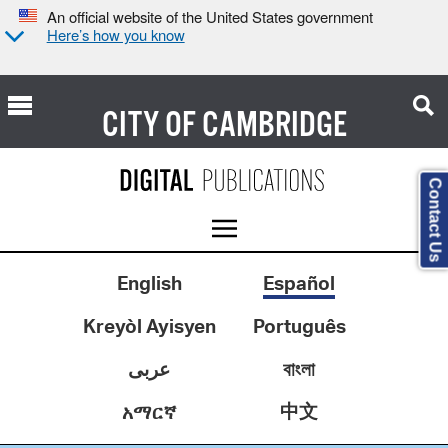
An official website of the United States government
Here’s how you know
CITY OF
CAMBRIDGE
Contact Us
English
Español
Kreyòl Ayisyen
Português
عربى
বাংলা
中文
አማርኛ