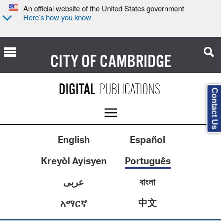
An official website of the United States government
Here’s how you know
CITY OF
CAMBRIDGE
Contact Us
English
Español
Kreyòl Ayisyen
Português
عربى
বাংলা
中文
አማርኛ