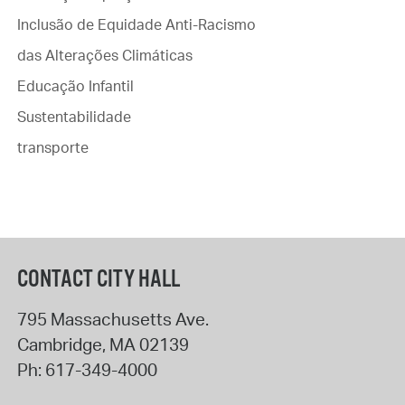
Inclusão de Equidade Anti-Racismo
das Alterações Climáticas
Educação Infantil
Sustentabilidade
transporte
CONTACT CITY HALL
795 Massachusetts Ave.
Cambridge
,
MA
02139
Ph:
617-349-4000