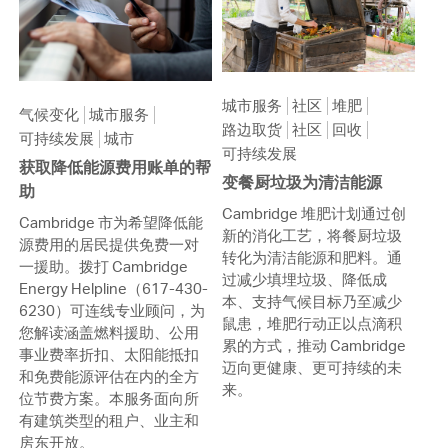
城市服务
社区
堆肥
气候变化
城市服务
路边取货
社区
回收
可持续发展
城市
可持续发展
获取降低能源费用账单的帮
变餐厨垃圾为清洁能源
助
Cambridge 堆肥计划通过创
Cambridge 市为希望降低能
新的消化工艺，将餐厨垃圾
源费用的居民提供免费一对
转化为清洁能源和肥料。通
一援助。拨打 Cambridge
过减少填埋垃圾、降低成
Energy Helpline（617-430-
本、支持气候目标乃至减少
6230）可连线专业顾问，为
鼠患，堆肥行动正以点滴积
您解读涵盖燃料援助、公用
累的方式，推动 Cambridge
事业费率折扣、太阳能抵扣
迈向更健康、更可持续的未
和免费能源评估在内的全方
来。
位节费方案。本服务面向所
有建筑类型的租户、业主和
房东开放。