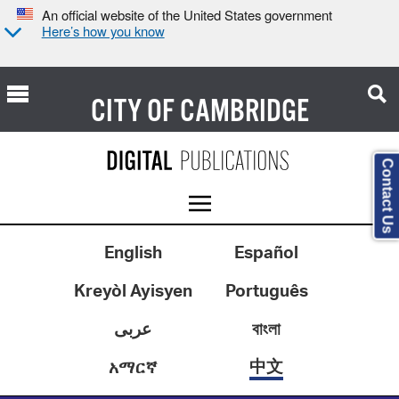
An official website of the United States government
Here’s how you know
CITY OF
CAMBRIDGE
Contact Us
English
Español
Kreyòl Ayisyen
Português
عربى
বাংলা
中文
አማርኛ