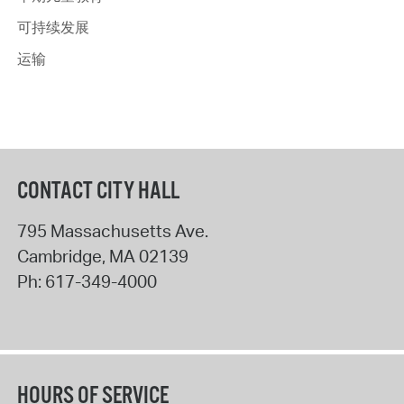
可持续发展
运输
CONTACT CITY HALL
795 Massachusetts Ave.
Cambridge
,
MA
02139
Ph:
617-349-4000
HOURS OF SERVICE