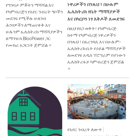
ነዋሪዎችን በንጹህ ፣ በሁሉም
የግንባታ ምቾትን ማሻሻል እና
ኤሌክትሪክ የቤት ማሻሻያዎች
የካምብሪጅን የአየር ንብረት ግቦችን
መደገፍ የሚችሉ ሁለገብ
እና በካርቦን ነፃ እቅዶች ለመደገፍ
ሕንፃዎችን ለማጠናቀቅ እና
በዚህ የበጋ ወቅት፣ የካምብሪጅ
ሁሉንም ኤሌክትሪክ ማሻሻያዎችን
ከተማ የካምብሪጅ ነዋሪዎችን
ለማገዝ ከ BlocPower ጋር
በንጹህ ፣ በአረንጓዴ እና በሁሉም-
የሙከራ አጋርነት ጀምሯል ።
ኤሌክትሪክ ቤት የኃይል ማሻሻያዎች
ለመደገፍ አዲስ ፕሮግራም የሆነውን
ኤሌክትሪፋይ ካምብሪጅን ጀምሯል
።
የአየር ንብረት ለውጥ