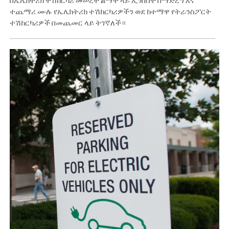
በኤሌክትሪክ ተሽከርካሪ መሠረተ ልማት ላይ ኢንቨስት በማድረግ እና
ተጨማሪ ሙሉ የኤሌክትሪክ ተሽከርካሪዎችን ወደ ከተማዋ የትራንስፖርት
ተሽከርካሪዎች በመጨመር ላይ ትገኛለች።