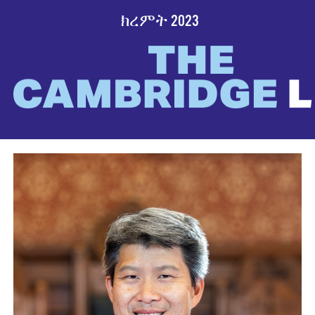
ክረምት 2023