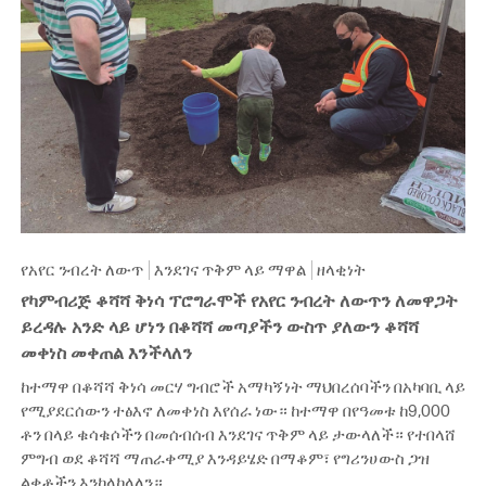
የአየር ንብረት ለውጥ
እንደገና ጥቅም ላይ ማዋል
ዘላቂነት
የካምብሪጅ ቆሻሻ ቅነሳ ፕሮግራሞች የአየር ንብረት ለውጥን ለመዋጋት
ይረዳሉ አንድ ላይ ሆነን በቆሻሻ መጣያችን ውስጥ ያለውን ቆሻሻ
መቀነስ መቀጠል እንችላለን
ከተማዋ በቆሻሻ ቅነሳ መርሃ ግብሮች አማካኝነት ማህበረሰባችን በአካባቢ ላይ
የሚያደርሰውን ተፅእኖ ለመቀነስ እየሰራ ነው። ከተማዋ በየዓመቱ ከ9,000
ቶን በላይ ቁሳቁሶችን በመሰብሰብ እንደገና ጥቅም ላይ ታውላለች። የተበላሸ
ምግብ ወደ ቆሻሻ ማጠራቀሚያ እንዳይሄድ በማቆም፣ የግሪንሀውስ ጋዝ
ልቀቶችን እንከላከላለን።