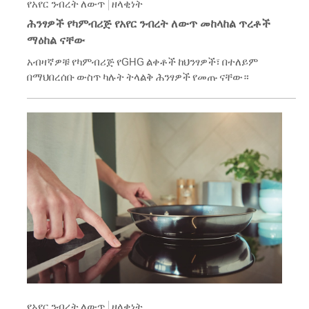
የአየር ንብረት ለውጥ
ዘላቂነት
ሕንፃዎች የካምብሪጅ የአየር ንብረት ለውጥ መከላከል ጥረቶች
ማዕከል ናቸው
አብዛኛዎቹ የካምብሪጅ የGHG ልቀቶች ከህንፃዎች፣ በተለይም
በማህበረሰቡ ውስጥ ካሉት ትላልቅ ሕንፃዎች የመጡ ናቸው።
የአየር ንብረት ለውጥ
ዘላቂነት