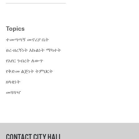
Topics
ተመጣጣኝ መኖሪያ ቤት
ፀረ-ዘረኝነት እኩልነት ማካተት
የአየር ንብረት ለውጥ
የቅድመ ልጅነት ትምህርት
ዘላቂነት
መጓጓዣ
CONTACT CITY HALL