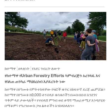
ከተማዋ
ዘላቂነት
የአየር ንብረት ለውጥ
የከተማዋ የUrban Forestry Efforts ካምብሪጅን አረንጓዴ እና
የበለጠ ጠንካራ ማህበረሰብ እያደረጉት ነው
ከተማዋ በየዓመቱ የምትተክላቸው የዛፎች ቁጥር በከፍተኛ ደረጃ ጨምሯል።
ከተማዋ በየዓመቱ ከ9,000 ቶን በላይ ቁሳቁሶችን በመሰብሰብ እንደገና
ጥቅም ላይ ታውላለች። የተበላሸ ምግብ ወደ ቆሻሻ ማጠራቀሚያ እንዳይሄድ
በማቆም፣ የግሪንሀውስ ጋዝ ልቀቶችን እንከላከላለን።