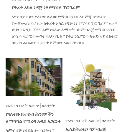
የቅሪተ አካል ነዳጅ ነፃ የማሳያ ፕሮግራም
እየተከታተልን ያለነው ሌላው የማህበረሰብ እርምጃ በዓይነቱ
የመጀመሪያ የሆነው ከቅሪተ አካል ነዳጅ ነፃ የማሳያ ፕሮግራም ነው።
ይህንን አዲስ ፕሮግራም የበለጠ ለማወቅ በካምብሪጅ የማህበረሰብ
ልማት ዲፓርትመንት የአካባቢ እና የትራንስፖርት እቅድ ዳይሬክተር፣
ከሱዛን ራስሙሰን ጋር ተቀምጠን አውርተናል።
የአየር ንብረት ለውጥ
ዘላቂነት
የባለብዙ ቤተሰብ ሕንፃዎችን
የአየር ንብረት ለውጥ
ዘላቂነት
ለማሻሻል የሚረዳ አዲስ አጋርነት
ኤሌክትሪፋይ ካምብሪጅ
ካምብሪጅ የኃይል ቆጣቢነትን ፣