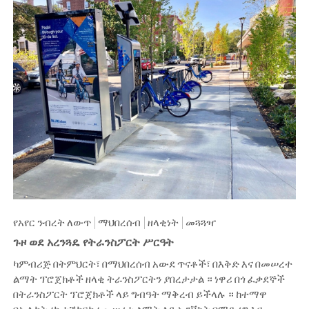
የአየር ንብረት ለውጥ
ማህበረሰብ
ዘላቂነት
መጓጓዣ
ጉዞ ወደ አረንጓዴ የትራንስፖርት ሥርዓት
ካምብሪጅ በትምህርት፣ በማህበረሰብ አውደ ጥናቶች፣ በእቅድ እና በመሠረተ
ልማት ፕሮጀክቶች ዘላቂ ትራንስፖርትን ያበረታታል ። ነዋሪ በጎ ፈቃደኞች
በትራንስፖርት ፕሮጀክቶች ላይ ግብዓት ማቅረብ ይችላሉ ። ከተማዋ