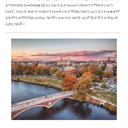
እንዳይባባስ ለመከላከል b) እና አሁን እያጋጠመን ያለውን የማይቀረውን
የአየር ንብረት ለውጥ ተፅእኖን በመቅረፍ የማህበረሰቡን ጤና እና የመቋቋም
አቅምን ለማሻሻል ጠንካራ ግቦችን አውጥታ ወሳኝ እርምጃዎችን ተግባራዊ
አድርጋለች።