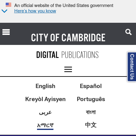
An official website of the United States government
Here’s how you know
CITY OF
CAMBRIDGE
Contact Us
English
Español
Kreyòl Ayisyen
Português
عربى
বাংলা
中文
አማርኛ