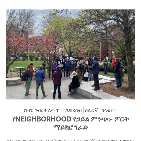
የአየር ንብረት ለውጥ
ማህበረሰብ
ሰፈሮች
ዘላቂነት
የNEIGHBORHOOD የኃይል ምንጭ:- ፖርት
ማይክሮግራድ
ከተማው ከማህበረሰቡ አባላትጋር ንፁህ አስተማማኝ የአከባቢ የኃይል ምንጭ