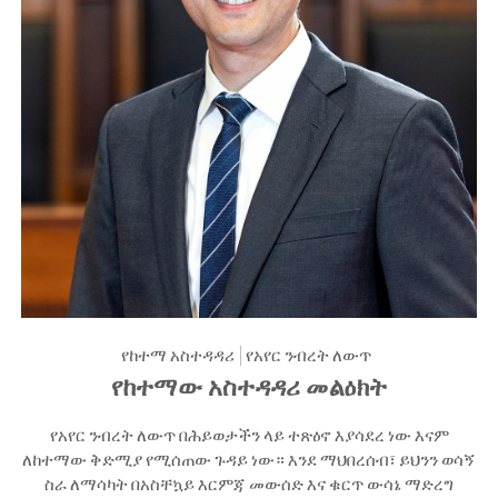
የከተማ አስተዳዳሪ
የአየር ንብረት ለውጥ
የከተማው አስተዳዳሪ መልዕክት
የአየር ንብረት ለውጥ በሕይወታችን ላይ ተጽዕኖ እያሳደረ ነው እናም
ለከተማው ቅድሚያ የሚሰጠው ጉዳይ ነው። እንደ ማህበረሰብ፣ ይህንን ወሳኝ
ስራ ለማሳካት በአስቸኳይ እርምጃ መውሰድ እና ቁርጥ ውሳኔ ማድረግ