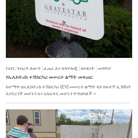
የአየር ንብረት ለውጥ
ፈጠራ እና ቴክኖሎጂ
ዘላቂነት
መጓጓዣ
የኤሌክትሪክ ተሽከርካሪ መሠረተ ልማት መፍጠር
ከተማዋ በኤሌክትሪክ ተሽከርካሪ (EV) መሠረተ ልማት ላይ ከፍተኛ ኢንቨስት
እያደረገች መሆኑን እና አስፈላጊ መሆኑን ትገነዘባለች ።