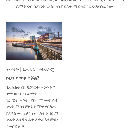
ለማቅረብ በፖርት ውስጥ በፓይለት ማይክሮግሪድ እየሰራ ነው።
ዘላቂነት
ፈጠራ እና ቴክኖሎጂ
ይህን ያውቁ ኖሯል?
በኤሌክትሪክ ዲፓርትመንት እና
በማህበረሰብ ልማት
ዲፓርትመንት፣ የከተማ መብራት
ጥናት ምክንያት ከተማዋ የበለጠ
የኃይል ውጤታማነት እና የብርሃን
ጥራት እንዲኖራት እድል እንደነበረ
ተወስኗል ።