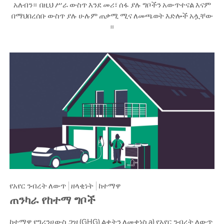
አለብን። በዚህ ሥራ ውስጥ እንደ መሪ፣ ሰፋ ያሉ ግቦችን አውጥተናል እናም
በማህበረሰቡ ውስጥ ያሉ ሁሉም ጠቃሚ ሚና ለመጫወት እድሎች አሏቸው
።
የአየር ንብረት ለውጥ
ዘላቂነት
ከተማዋ
ጠንካራ የከተማ ግቦች
ከተማዋ የግሪንሀውስ ጋዝ (GHG) ልቀትን ለመቀነስ a) የአየር ንብረት ለውጥ