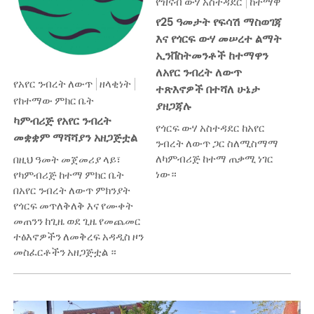
የዝናብ ውሃ አስተዳደር
ከተማዋ
የ25 ዓመታት የፍሳሽ ማስወገጃ
እና የጎርፍ ውሃ መሠረተ ልማት
ኢንቨስትመንቶች ከተማዋን
ለአየር ንብረት ለውጥ
የአየር ንብረት ለውጥ
ዘላቂነት
ተጽእኖዎች በተሻለ ሁኔታ
የከተማው ምክር ቤት
ያዘጋጃሉ
ካምብሪጅ የአየር ንብረት
የጎርፍ ውሃ አስተዳደር ከአየር
መቋቋም ማሻሻያን አዘጋጅቷል
ንብረት ለውጥ ጋር ስለሚስማማ
ለካምብሪጅ ከተማ ጠቃሚ ነገር
በዚህ ዓመት መጀመሪያ ላይ፣
ነው።
የካምብሪጅ ከተማ ምክር ቤት
በአየር ንብረት ለውጥ ምክንያት
የጎርፍ መጥለቅለቅ እና የሙቀት
መጠንን ከጊዜ ወደ ጊዜ የመጨመር
ተፅእኖዎችን ለመቅረፍ አዳዲስ ዞን
መስፈርቶችን አዘጋጅቷል ።