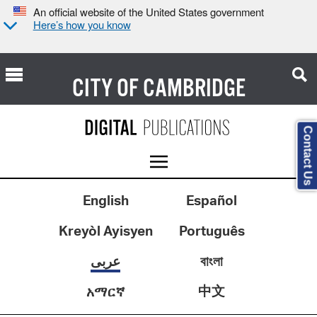
An official website of the United States government
Here’s how you know
CITY OF
CAMBRIDGE
Contact Us
English
Español
Kreyòl Ayisyen
Português
عربى
বাংলা
中文
አማርኛ