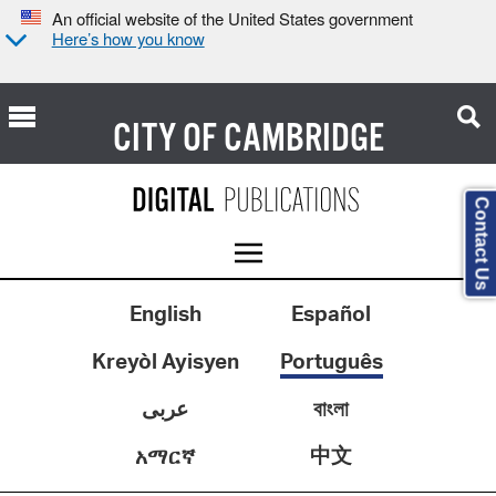
An official website of the United States government
Here’s how you know
CITY OF
CAMBRIDGE
Contact Us
English
Español
Kreyòl Ayisyen
Português
عربى
বাংলা
中文
አማርኛ