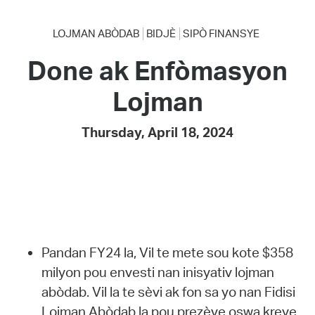
LOJMAN ABÒDAB
BIDJÈ
SIPÒ FINANSYE
Done ak Enfòmasyon
Lojman
Thursday, April 18, 2024
Pandan FY24 la, Vil te mete sou kote $358
milyon pou envesti nan inisyativ lojman
abòdab. Vil la te sèvi ak fon sa yo nan Fidisi
Lojman Abòdab la pou prezève oswa kreye