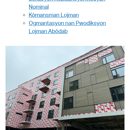
Nominal
Kòmansman Lojman
Ogmantasyon nan Pwodiksyon
Lojman Abòdab