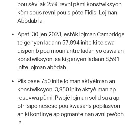
pou sèvi ak 25% revni pèmi konstwiksyon
kòm sous revni pou sipòte Fidisi Lojman
Abòdab la.
Apati 30 jen 2023, estòk lojman Cambridge
te genyen ladann 57,894 inite ki te swa
disponib pou moun antre ladan yo oswa an
konstwiksyon, sa ki genyen ladann 8,591
inite lojman abòdab.
Plis pase 750 inite lojman aktyèlman an
konstwiksyon. 3,950 inite aktyèlman ap
resevwa pèmi. Pwojè lojman solid sa a ap
ofri sipò nesesè pou kwasans popilasyon
an ki kontinye ap ogmante nan avni pwòch
la.