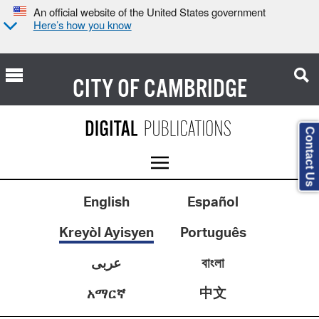
An official website of the United States government
Here’s how you know
CITY OF
CAMBRIDGE
Contact Us
English
Español
Kreyòl Ayisyen
Português
عربى
বাংলা
中文
አማርኛ