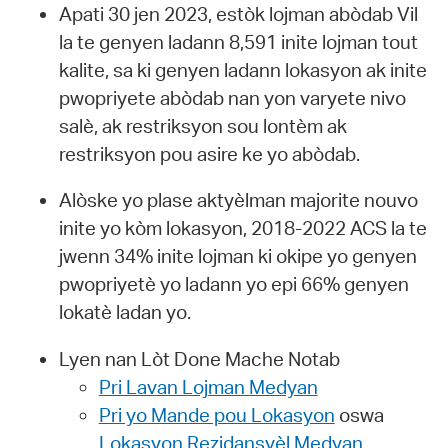
Apati 30 jen 2023, estòk lojman abòdab Vil
la te genyen ladann 8,591 inite lojman tout
kalite, sa ki genyen ladann lokasyon ak inite
pwopriyete abòdab nan yon varyete nivo
salè, ak restriksyon sou lontèm ak
restriksyon pou asire ke yo abòdab.
Alòske yo plase aktyèlman majorite nouvo
inite yo kòm lokasyon, 2018-2022 ACS la te
jwenn 34% inite lojman ki okipe yo genyen
pwopriyetè yo ladann yo epi 66% genyen
lokatè ladan yo.
Lyen nan Lòt Done Mache Notab
Pri Lavan Lojman Medyan
Pri yo Mande pou Lokasyon
oswa
Lokasyon Rezidansyèl Medyan