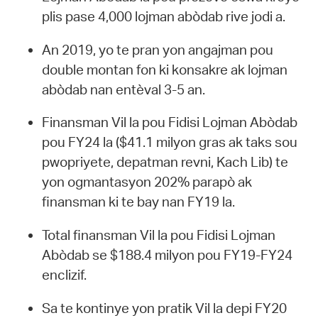
plis pase 4,000 lojman abòdab rive jodi a.
An 2019, yo te pran yon angajman pou
double montan fon ki konsakre ak lojman
abòdab nan entèval 3-5 an.
Finansman Vil la pou Fidisi Lojman Abòdab
pou FY24 la ($41.1 milyon gras ak taks sou
pwopriyete, depatman revni, Kach Lib) te
yon ogmantasyon 202% parapò ak
finansman ki te bay nan FY19 la.
Total finansman Vil la pou Fidisi Lojman
Abòdab se $188.4 milyon pou FY19-FY24
enclizif.
Sa te kontinye yon pratik Vil la depi FY20