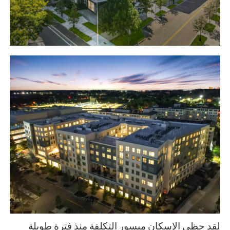
لقد حظي الإسكان ميسور التكلفة منذ فترة طويلة