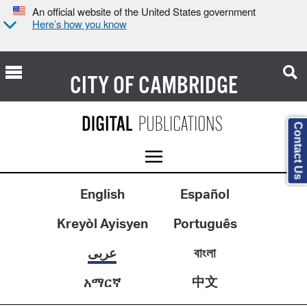
An official website of the United States government
Here’s how you know
CITY OF
CAMBRIDGE
Contact Us
English
Español
Kreyòl Ayisyen
Português
বাংলা
عربى
中文
አማርኛ