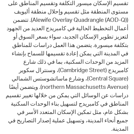
تقسيم الإسكان ميسور التكلفة وتقسيم المناطق على
مستوى المنطقة مثل تقسيم وإحلال منطقة أليويف
(Alewife Overlay Quadrangle (AOD-Q)). تتضمن
أعمال التخطيط الحالية في كامبريدج العديد من الجهود
لتعزيز تطوير الإسكان الجديد، سواء بسعر السوق أو
بتكلفة ميسورة. يتضمن هذا العمل دراسات للمناطق
في المدينة التي يمكن إعادة تقسيمها للسماح بإنشاء
المزيد من الوحدات السكنية، بما في ذلك شارع
كامبريدج (Cambridge Street)، وسنترال سكوير
(Central Square)، وشارع ماساتشوستس الشمالي
(northern Massachusetts Avenue). ويتضمن أيضًا
دراسات عن الوسائل التي يمكن من خلالها تغيير تقسيم
المناطق في كامبريدج لتسهيل بناء الوحدات السكنية
بشكل عام، مثل تمكين الإسكان المتعدد الأسر في
جميع أنحاء المدينة، وتسهيل عملية إصدار التصاريح في
المدينة.