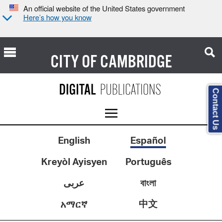
An official website of the United States government
Here’s how you know
CITY OF
CAMBRIDGE
Contact Us
English
Español
Kreyòl Ayisyen
Português
عربى
বাংলা
中文
አማርኛ