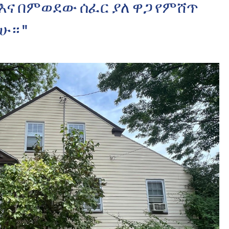
 እና በምወደው ሰፈር ያለ ዋጋ የምሸጥ
ሁ። "