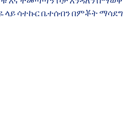
ምቹ እና ተመጣጣኝ ቦታ እንዳለን በማወቅ
ዬ ላይ ሳተኩር ቤተሰብን በምቾት ማሳደግ