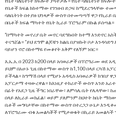
የቤት ባለቤትነት ክፍሎች ያካትታሉ። የቤት ባለቤትነት ክፍሎ
የቤቶች ክፍል ከከተማው የገንዘብ ድጋፍ ከሚደረግላቸው ተመጣ
ባለቤትነት በተያዙ ህንጻዎች ውስጥ በተመጣጣኝ ዋጋ የኪራይ 
በቤቶች ክፍል ማካተት የቤት ኪራይ ፕሮግራም በኩል ይሰጣል።
"በማካተት መኖሪያ ቤት መኖር ባደግኩበት ከተማ እንድኖር አስች
ተናግሯል። “ይህ ደግሞ ልጆቼን ከልቤ በያዝኩት ቦታ እንዳሳድግ
ባይሆን ኖሮ በከተማዬ የመቆየት አቅም የለኝም ነበር።
እ.ኤ.አ. በ 2023 ከ200 በላይ አባወራዎች በፕሮግራሙ ወደ 
ይህም በአሁኑ ጊዜ በከተማው ውስጥ ከ1,100 በላይ ርካሽ አ
ይችላል። ከግማሽ በላይ የሚሆኑ አዳዲስ አባወራዎች ከገበያ 
አፓርታማ ተዛውረዋል። ከእነዚያ ተከራዮች ውስጥ አንድ አራ
በፊት የአደጋ ጊዜ ችግር ነበራቸው፣ ለምሳሌ ቤት የሌላቸው፣ 
በላይ ለኪራይ መክፈል፣ ወይም ያለምንም ስህተት ከቤት ማስወ
ቤቶች መግባታቸው በከተማው ውስጥ በተረጋጋ ሁኔታ እንዲቀ
ለፕሮግራሙ ብቁ አመልካቾች የሚታወቁት በኪራይ አመልካች ገ