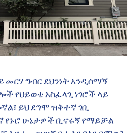
ይ መርሃ ግብር ደህንነት እንዲሰማኝ
ሌሎች የህይወቴ አስፈላጊ ነገሮች ላይ
ኛል፣ ይህ ደግሞ ዝቅተኛ ገቢ
ኛ የኑሮ ሁኔታዎች ቢኖሩኝ የማይቻል