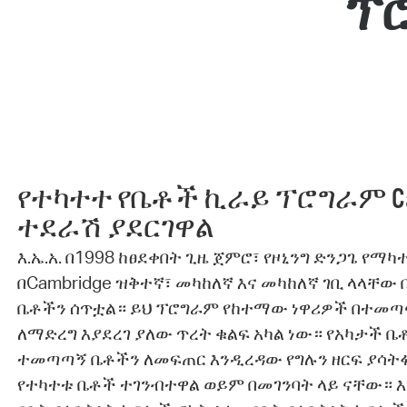
ፕ
የተካተተ የቤቶች ኪራይ ፕሮግራም Cam
ተደራሽ ያደርገዋል
እ.ኤ.አ. በ1998 ከፀደቀበት ጊዜ ጀምሮ፣ የዞኒንግ ድንጋጌ የማ
በCambridge ዝቅተኛ፣ መካከለኛ እና መካከለኛ ገቢ ላላቸ
ቤቶችን ሰጥቷል። ይህ ፕሮግራም የከተማው ነዋሪዎች በተመጣ
ለማድረግ እያደረገ ያለው ጥረት ቁልፍ አካል ነው። የአካታች 
ተመጣጣኝ ቤቶችን ለመፍጠር እንዲረዳው የግሉን ዘርፍ ያሳትፋል
የተካተቱ ቤቶች ተገንብተዋል ወይም በመገንባት ላይ ናቸው። እ