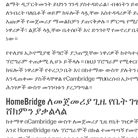
ልማት ዲፓርትመንት ይህንን ገንዳ ያስተዳድራል፣ ብቁነትን ይወ
ለንብረት ባለቤቶች ወይም ክፍሎች ላሏቸው አስተዳዳሪዎች ይል
እጩዎች የመጀመሪያ ማመልከቻን ያጠናቅቃሉ። ምርጫ የሚሰጠ
ነዋሪዎች፣ ልጆች ላሏቸው ቤተሰቦች እና ድንገተኛ የመኖሪያ ቤ
ነው።
የተለያዩ ኢኮኖሚያዊ ችግሮች ያጋጠሟቸው ነዋሪዎች ከተካተ
ፕሮግራም ተጠቃሚ ሊሆኑ ይችላሉ። በዚህ ፕሮግራም የሚቀር
ክፍሎች ነዋሪዎች የተረጋጋ ቤት እና በከተማው ውስጥ ያሉትን
እንዲጠቀሙ ያስችላቸዋል የCambridge ማህበረሰብ ኢኮኖሚ
ሕንፃዎች ውስጥ መገንባቱን ያረጋግጣል።
HomeBridge ለመጀመሪያ ጊዜ የቤት
ሸክምን ያቃልላል
ከተማዋ በCambridge ውስጥ ለመጀመሪያ ጊዜ የቤት ገዢዎች
እንደ HomeBridge ባሉ ፕሮግራሞች በኩል ተመጣጣኝ የመ