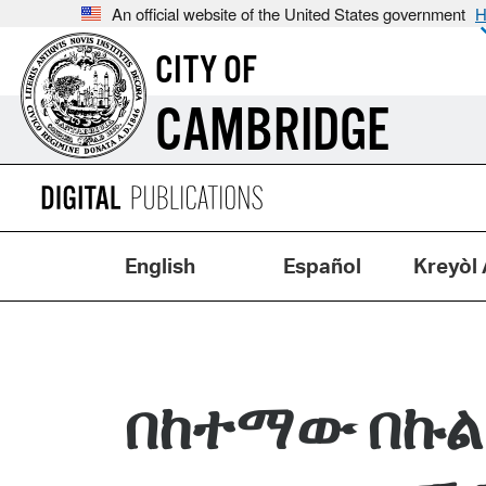
An official website of the United States government
H
CITY OF
CAMBRIDGE
English
Español
Kreyòl 
በከተማው በኩል 