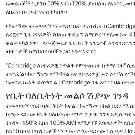
አመልካቾች ቢያንስ 60% እና ከ120% ያልበለጠ የአካባቢ መካ
ለቤተሰብ ብዛት የተስተካከለ።
የከተማው ተመጣጣኝ የመኖሪያ ቤት ተነሳሽነት በCambridge
ለረጅም ጊዜ ነዋሪዎች የበለጠ ተደራሽ ለማድረግ ያለመ ነው።Ho
ቁልፍ አካል ነው - ለመጀመሪያ ጊዜ የቤት ገዢዎች አንዳንድ የ
ብዙ ሰዎች ከማህበረሰባችን ጋር እንዲገናኙ።
"Cambridge ለነዋሪዎቿ በጥልቅ የምትጨነቅ ከተማ ናት" ሲል
ተናግሯል።ከተማዋን ለማሻሻል እና ለነዋሪዎቿ ኑሮ የተሻለ ለማ
በመኖሬ ኩራት ይሰማኛል ።Cambridge ንቁ እና በባህል ሀብታ
የቤት ባለቤትነት መልሶ ሽያጭ ገንዳ
ተመጣጣኝ የቤት ባለቤትነት ክፍል በከተማው በኩል በድጋሚ ሲ
ከሚተዳደረው የቤት ባለቤትነት ዳግም ሽያጭ ገንዳ አዲስ ገዢ
ገንዳው ከ50% እስከ 100% AMI ለሚያገኙ አባወራዎች ለቤ
ከ550 በላይ ርካሽ ቤቶች ማግኘት የሚተዳደረው በሲዲዲ Housi