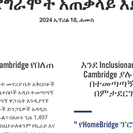
ሮግራሞች አጠቃላይ እ
Pay
Pr
2024 ኤፕሪል 18, ሐሙስ
See
Vi
Wat
bridge የበለጠ
እንደ Inclusiona
Cambridge
በተመጣጣኝ
ካተት መኖሪያ ቤት አቅርቦቶች
በምታደርገ
ው ቤተሰቦች አዲስ ተመጣጣኝ
ጣኝ ዋጋ ቤት እንዲያገኙ
ቤቶች ድንጋጌዎች አዳዲስ
። በአሁኑ ጊዜ 1,497
" የHomeBridg
ነዚህ ሁለቱንም የኪራይ እና