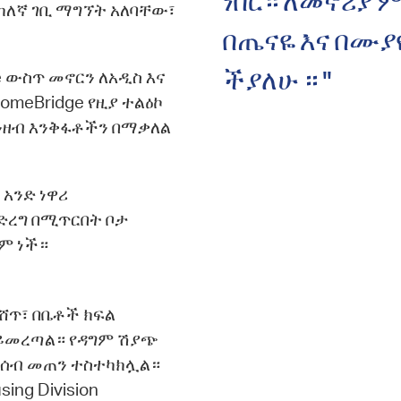
ነበር። ለመኖሪያ 
ከለኛ ገቢ ማግኘት አለባቸው፣
በጤናዬ እና በሙያ
 ውስጥ መኖርን ለአዲስ እና
ችያለሁ ። "
meBridge የዚያ ተልዕኮ
ገንዘብ እንቅፋቶችን በማቃለል
 አንድ ነዋሪ
ድረግ በሚጥርበት ቦታ
ም ነች።
ሸጥ፣ በቤቶች ክፍል
 ይመረጣል። የዳግም ሽያጭ
ተሰብ መጠን ተስተካክሏል።
ng Division