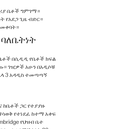
ሪያ ቤቶች ግምገማ።
ት የአደጋ ጊዜ ብድር።
 መቀባት።
 ባለቤትነት
ኝ ቤቶች በሲዲዲ የቤቶች ክፍል
ጡ። ገዢዎች አሁን በአዲሶቹ
 ሌላ 3 አዳዲስ ተመጣጣኝ
ና ከቤቶች ጋር የተያያዙ
ማሳወቅ የተነደፈ ከተማ አቀፍ
mbridge የህዝብ ቤተ