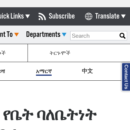
uick Links
Subscribe
Translate
Select Language
nt To
Departments
ards & Commissions
lendar
ኮች
ትርጉሞች
y Directory
Contact Us
中文
tact City Council
ংলা
አማርኛ
partment List
rms & Documents
 የቤት ባለቤትነት
nicipal Code
n Meeting Portal