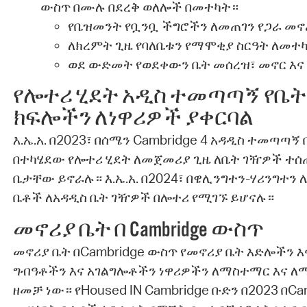
ውስጥ በሙሉ በደረቅ ወለሎች በመተካት።
የቤዝመንት የቧንቧ ችግሮችን ለመጠገን የጋራ መኖ
ለክረምት ጊዜ የባለቤቱን የማሞቂያ ስርዓት ለመተካ
ወደ ውድመት የወደቀውን ቤት መሰረዝ፣ መኖር እና
የሎተሪ ሂደት አዲስ ተመጣጣኝ የቤት
ክፍሎችን ለነዋሪዎች ያቀርባል
እ.ኤ.አ. በ2023፣ በሰሜን Cambridge 4 አዳዲስ ተመጣጣ
በተካሄደው የሎተሪ ሂደት ለመጀመሪያ ጊዜ ለቤት ገዥዎች ተሰ
ቤታቸው ይኖራሉ። እ.ኤ.አ. በ2024፣ በዌሊንግተን-ሃሪንግተን
ቤቶች ለአዳዲስ ቤት ገዥዎች በሎተሪ የሚገኙ ይሆናሉ።
መኖሪያ ቤት በ Cambridge ውስጥ
መኖሪያ ቤት በCambridge ውስጥ የመኖሪያ ቤት እድሎችን እ
ግብዓቶችን እና አገልግሎቶችን ነዋሪዎችን ለማስተማር እና ለ
ዘመቻ ነው። የHoused IN Cambridge ቡድን በ2023 በCa