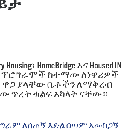
ይታ
 Bills Online
operty Database
ClickFix
ew News
ch City Council
ry Housing፣ HomeBridge እና Housed IN
 ያሉ ፕሮግራሞች ከተማው ለነዋሪዎች
 ዋጋ ያላቸው ቤቶችን ለማቅረብ
ው ጥረት ቁልፍ አካላት ናቸው።
e ፕሮግራም ለሰጠኝ እድል በጣም አመስጋኝ