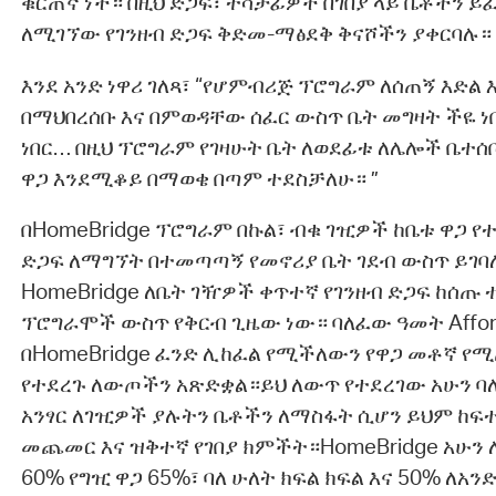
ቁርጠኛ ነች። በዚህ ድጋፍ፣ ተሳታፊዎች በገበያ ላይ ቤቶችን 
ለሚገኘው የገንዘብ ድጋፍ ቅድመ-ማፅደቅ ቅናሾችን ያቀርባሉ።
እንደ አንድ ነዋሪ ገለጻ፣ “የሆምብሪጅ ፕሮግራም ለሰጠኝ እድል 
በማህበረሰቡ እና በምወዳቸው ሰፈር ውስጥ ቤት መግዛት ችዬ ነበ
ነበር… በዚህ ፕሮግራም የገዛሁት ቤት ለወደፊቱ ለሌሎች ቤተሰ
ዋጋ እንደሚቆይ በማወቄ በጣም ተደስቻለሁ። ”
በHomeBridge ፕሮግራም በኩል፣ ብቁ ገዢዎች ከቤቱ ዋጋ የተ
ድጋፍ ለማግኘት በተመጣጣኝ የመኖሪያ ቤት ገደብ ውስጥ ይገባ
HomeBridge ለቤት ገዥዎች ቀጥተኛ የገንዘብ ድጋፍ ከሰጡ
ፕሮግራሞች ውስጥ የቅርብ ጊዜው ነው። ባለፈው ዓመት Afforda
በHomeBridge ፈንድ ሊከፈል የሚችለውን የዋጋ መቶኛ 
የተደረጉ ለውጦችን አጽድቋል።ይህ ለውጥ የተደረገው አሁን ባ
አንፃር ለገዢዎች ያሉትን ቤቶችን ለማስፋት ሲሆን ይህም ከፍተ
መጨመር እና ዝቅተኛ የገበያ ክምችት።HomeBridge አሁን ለ
60% የግዢ ዋጋ 65%፣ ባለ ሁለት ክፍል ክፍል እና 50% ለአ