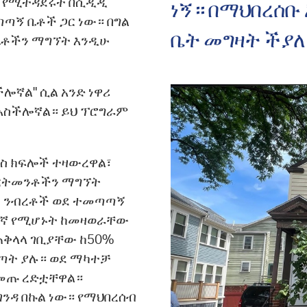
ች የሚተዳደሩት በሲዲዲ
ነኝ። በማህበረሰቡ
ጣኝ ቤቶች ጋር ነው። በግል
ቤት መግዛት ችያለ
ቤቶችን ማግኘት እንዲሁ
ሎኛል" ሲል አንድ ነዋሪ
 አስችሎኛል። ይህ ፕሮግራም
አዲስ ክፍሎች ተዛውረዋል፣
ፓርትመንቶችን ማግኘት
ዋጋ ንብረቶች ወደ ተመጣጣኝ
ተኛ የሚሆኑት ከመዛወራቸው
ከጠቅላላ ገቢያቸው ከ50%
ጣት ያሉ። ወደ ማካተቻ
መጡ ረድቷቸዋል።
ንዳ በኩል ነው። የማህበረሰብ