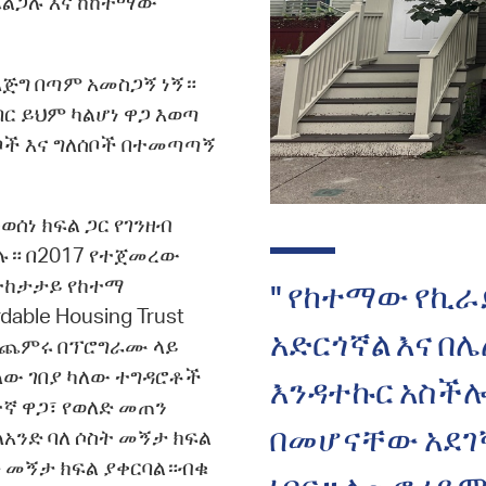
ይፈልጋሉ እና ከከተማው
እጅግ በጣም አመስጋኝ ነኝ።
ር ይህም ካልሆነ ዋጋ እወጣ
ቦች እና ግለሰቦች በተመጣጣኝ
ወሰነ ክፍል ጋር የገንዘብ
ሉ። በ2017 የተጀመረው
 ተከታታይ የከተማ
" የከተማው የኪራ
ble Housing Trust
አድርጎኛል እና በ
የሚጨምሩ በፕሮግራሙ ላይ
ለው ገበያ ካለው ተግዳሮቶች
እንዳተኩር አስችሎ
ኛ ዋጋ፣ የወለድ መጠን
በመሆናቸው አደገ
አንድ ባለ ሶስት መኝታ ክፍል
ንድ መኝታ ክፍል ያቀርባል።ብቁ