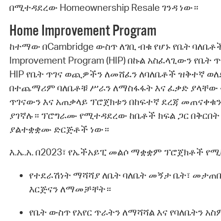
በሚተዳደረው Homeownership Resale ገንዳ ነው።
Home Improvement Program
ከተማው በCambridge ውስጥ ለገቢ ብቁ የሆኑ የቤት ባለቤቶ
Improvement Program (HIP) በኩል አስፈላጊውን የቤት
HIP የቤት ጥገና ወጪዎችን ለመሸፈን ለባለቤቶች ዝቅተኛ ወለ
በተጨማሪም ባለቤቶቹ ሥራን ለማስፋፋት እና ፈቃድ ያላቸው
ጥገናውን እና አጠቃላይ ፕሮጀክቱን በከፍተኛ ደረጃ መጠናቀቁን
ያገኛሉ። ፕሮግራሙ የሚተዳደረው ከቤቶች ክፍል ጋር በቅርበት 
ያልተቋቋሙ ድርጅቶች ነው።
እ.ኤ.አ. በ2023፣ የኤችአይፒ መልሶ ማቋቋም ፕሮጀክቶች የ
የተደራሽነት ማሻሻያ ለቤት ባለቤት መኝታ ቤት፣ መታጠቢ
እርጅናን ለማመቻቸት።
የቤት ውስጥ የአየር ጥራትን ለማሻሻል እና የባለቤትን አ