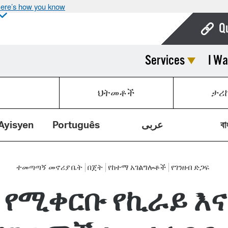
ere’s how you know
Q
Services
I Wa
Bo
Ca
ህትመቶች
ታሪ
Cit
Con
Ayisyen
Português
عربى
বা
De
Fo
ተመጣጣኝ መኖሪያ ቤት
በጀት
የከተማ አገልግሎቶች
የገንዘብ ድጋፍ
የሚቀርቡ የኪራይ እና
Mu
Ope