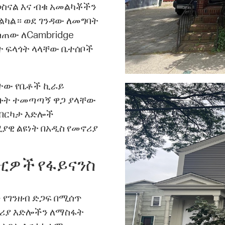
ስናል እና ብቁ አመልካቾችን
ካል። ወደ ገንዳው ለመግባት
ው ለCambridge
ት ፍላጎት ላላቸው ቤተሰቦች
ተው የቤቶች ኪራይ
ቡት ተመጣጣኝ ዋጋ ያላቸው
 በርካታ እድሎች
ያዊ ልዩነት በአዲስ የመኖሪያ
 ገዢዎች የፋይናንስ
 የገንዘብ ድጋፍ በሚሰጥ
ኖሪያ እድሎችን ለማስፋት