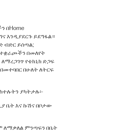
ችን በHome
 ጥገና እንዲያደርጉ ይደግፋል።
ድ ብድር ይሰጣል;
 ተቋራጮችን በመለየት
 ለማረጋገጥ የቴክኒክ ድጋፍ
በመተባበር በሁለት ለትርፍ
ሚከተሉትን ያካትታሉ፡-
ያ ቤት እና ኩሽና በቦታው
ስም ለማቃለል ምንጣፍን በቤት