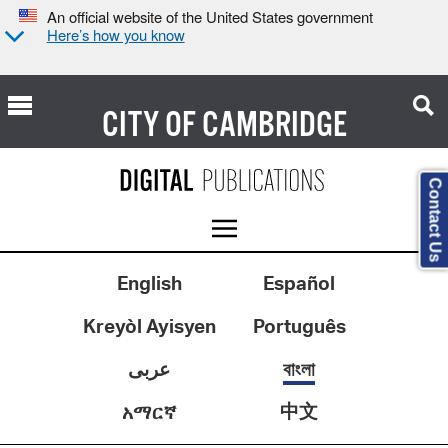
An official website of the United States government
Here’s how you know
CITY OF
CAMBRIDGE
Contact Us
English
Español
Kreyòl Ayisyen
Português
عربى
বাংলা
中文
አማርኛ