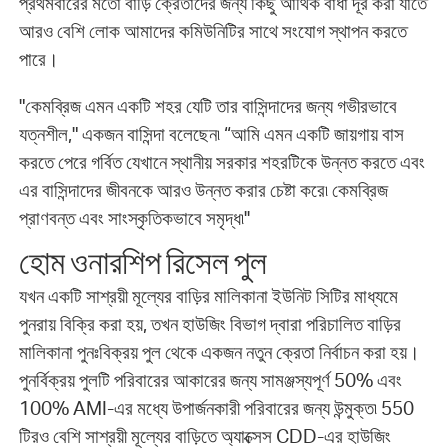
প্রথমবারের মতো বাড়ি ক্রেতাদের জন্য কিছু আর্থিক বাধা দূর করা যাতে
আরও বেশি লোক আমাদের কমিউনিটির সাথে সংযোগ স্থাপন করতে
পারে।
"কেমব্রিজ এমন একটি শহর যেটি তার বাসিন্দাদের জন্য গভীরভাবে
যত্নশীল," একজন বাসিন্দা বলেছেন৷ “আমি এমন একটি জায়গায় বাস
করতে পেরে গর্বিত যেখানে স্থানীয় সরকার শহরটিকে উন্নত করতে এবং
এর বাসিন্দাদের জীবনকে আরও উন্নত করার চেষ্টা করে৷ কেমব্রিজ
প্রাণবন্ত এবং সাংস্কৃতিকভাবে সমৃদ্ধ৷''
হোম ওনারশিপ রিসেল পুল
যখন একটি সাশ্রয়ী মূল্যের বাড়ির মালিকানা ইউনিট সিটির মাধ্যমে
পুনরায় বিক্রি করা হয়, তখন হাউজিং বিভাগ দ্বারা পরিচালিত বাড়ির
মালিকানা পুনঃবিক্রয় পুল থেকে একজন নতুন ক্রেতা নির্বাচন করা হয়।
পুনর্বিক্রয় পুলটি পরিবারের আকারের জন্য সামঞ্জস্যপূর্ণ 50% এবং
100% AMI-এর মধ্যে উপার্জনকারী পরিবারের জন্য উন্মুক্ত৷ 550
টিরও বেশি সাশ্রয়ী মূল্যের বাড়িতে অ্যাক্সেস CDD-এর হাউজিং