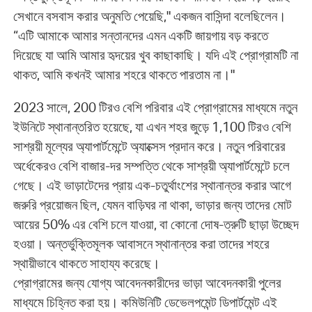
সেখানে বসবাস করার অনুমতি পেয়েছি," একজন বাসিন্দা বলেছিলেন।
“এটি আমাকে আমার সন্তানদের এমন একটি জায়গায় বড় করতে
দিয়েছে যা আমি আমার হৃদয়ের খুব কাছাকাছি। যদি এই প্রোগ্রামটি না
থাকত, আমি কখনই আমার শহরে থাকতে পারতাম না।"
2023 সালে, 200 টিরও বেশি পরিবার এই প্রোগ্রামের মাধ্যমে নতুন
ইউনিটে স্থানান্তরিত হয়েছে, যা এখন শহর জুড়ে 1,100 টিরও বেশি
সাশ্রয়ী মূল্যের অ্যাপার্টমেন্টে অ্যাক্সেস প্রদান করে। নতুন পরিবারের
অর্ধেকেরও বেশি বাজার-দর সম্পত্তি থেকে সাশ্রয়ী অ্যাপার্টমেন্টে চলে
গেছে। এই ভাড়াটেদের প্রায় এক-চতুর্থাংশের স্থানান্তর করার আগে
জরুরি প্রয়োজন ছিল, যেমন বাড়িঘর না থাকা, ভাড়ার জন্য তাদের মোট
আয়ের 50% এর বেশি চলে যাওয়া, বা কোনো দোষ-ত্রুটি ছাড়া উচ্ছেদ
হওয়া। অন্তর্ভুক্তিমূলক আবাসনে স্থানান্তর করা তাদের শহরে
স্থায়ীভাবে থাকতে সাহায্য করেছে।
প্রোগ্রামের জন্য যোগ্য আবেদনকারীদের ভাড়া আবেদনকারী পুলের
মাধ্যমে চিহ্নিত করা হয়। কমিউনিটি ডেভেলপমেন্ট ডিপার্টমেন্ট এই