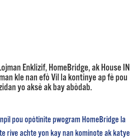
 Bills Online
operty Database
ClickFix
ew News
ch City Council
jman Enklizif, HomeBridge, ak House IN
an kle nan efò Vil la kontinye ap fè pou
zidan yo aksè ak bay abòdab.
pil pou opòtinite pwogram HomeBridge la
e rive achte yon kay nan kominote ak katye