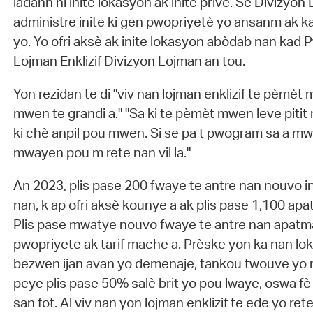
ladann ni inite lokasyon ak inite prive. Se Divizyo
administre inite ki gen pwopriyetè yo ansanm ak ka
yo. Yo ofri aksè ak inite lokasyon abòdab nan ka
Lojman Enklizif Divizyon Lojman an tou.
Yon rezidan te di "viv nan lojman enklizif te pèmèt 
mwen te grandi a." "Sa ki te pèmèt mwen leve piti
ki chè anpil pou mwen. Si se pa t pwogram sa a m
mwayen pou m rete nan vil la."
An 2023, plis pase 200 fwaye te antre nan nouvo i
nan, k ap ofri aksè kounye a ak plis pase 1,100 apa
Plis pase mwatye nouvo fwaye te antre nan apat
pwopriyete ak tarif mache a. Prèske yon ka nan lok
bezwen ijan avan yo demenaje, tankou twouve yo n
peye plis pase 50% salè brit yo pou lwaye, oswa f
san fot. Al viv nan yon lojman enklizif te ede yo re