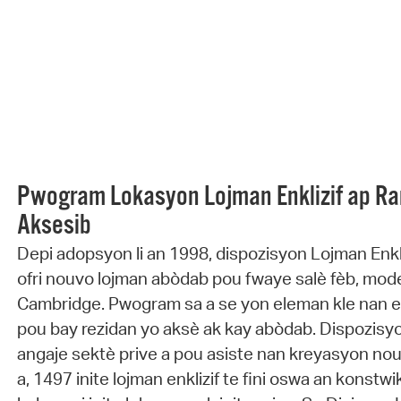
Pwogram Lokasyon Lojman Enklizif ap Ra
Aksesib
Depi adopsyon li an 1998, dispozisyon Lojman Enkl
ofri nouvo lojman abòdab pou fwaye salè fèb, mo
Cambridge. Pwogram sa a se yon eleman kle nan efò
pou bay rezidan yo aksè ak kay abòdab. Dispozisyon
angaje sektè prive a pou asiste nan kreyasyon nou
a, 1497 inite lojman enklizif te fini oswa an konst