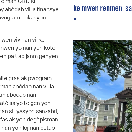
n Lojman CDD ki
ke mwen renmen, sa 
y abòdab vil la finansye
d Pwogram Lokasyon
"
mwen viv nan vil ke
t mwen yo nan yon kote
wen pa t ap janm genyen
nite gras ak pwogram
tman abòdab nan vil la.
man abòdab nan
atè sa yo te gen yon
an sitiyasyon sanzabri,
è fas ak yon degèpisman
te nan yon lojman estab