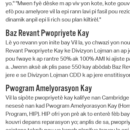
yo." "Mwen fyè dèske m ap viv yon kote, kote gou
efò pou amelyore vil la epi rann lavi pi fasil pou rez
dinamik anpil epi li rich sou plan kiltirèl."
Baz Revant Pwopriyete Kay
Lè yo revann yon inite bay Vil la, yo chwazi yon n
Revant Pwopriyete Kay ke Divizyon Lojman an ap je
pou fwaye k ap rantre 50% ak 100% AMI ki ajiste 
a. Jwenn aksè ak plis pase 550 kay abòdab Baz Re
jere e se Divizyon Lojman CDD k ap jere enstitisyon
Pwogram Amelyorasyon Kay
Vil la sipòte pwopriyetè kay kalifye nan Cambridg
nesesè nan kad Pwogram Amelyorasyon Kay (Ho
Program, HIP). HIP ofri yon prè ak to enterè fèb b
kouvri depans reparasyon yo; anplis de sa, pwopr