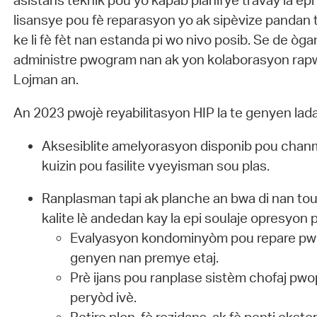
asistans teknik pou yo kapab planifye travay la epi
lisansye pou fè reparasyon yo ak sipèvize pandan 
ke li fè fèt nan estanda pi wo nivo posib. Se de òg
administre pwogram nan ak yon kolaborasyon rap
Lojman an.
An 2023 pwojè reyabilitasyon HIP la te genyen lad
Aksesiblite amelyorasyon disponib pou chanm
kuizin pou fasilite vyeyisman sou plas.
Ranplasman tapi ak planche an bwa di nan tou
kalite lè andedan kay la epi soulaje opresyon 
Evalyasyon kondominyòm pou repare pwo
genyen nan premye etaj.
Prè ijans pou ranplase sistèm chofaj pwo
peryòd ivè.