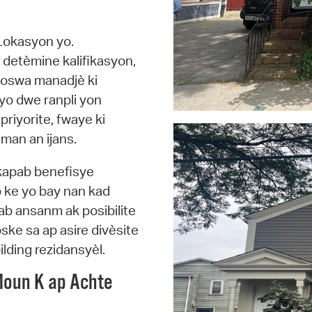
 Lokasyon yo.
detèmine kalifikasyon,
y oswa manadjè ki
 yo dwe ranpli yon
riyorite, fwaye ki
man an ijans.
 kapab benefisye
 ke yo bay nan kad
b ansanm ak posibilite
òske sa ap asire divèsite
lding rezidansyèl.
Moun K ap Achte