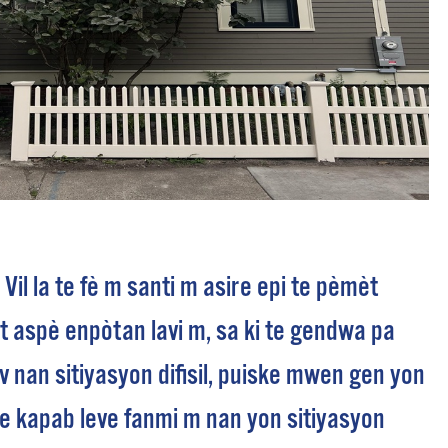
il la te fè m santi m asire epi te pèmèt
t aspè enpòtan lavi m, sa ki te gendwa pa
v nan sitiyasyon difisil, puiske mwen gen yon
ve kapab leve fanmi m nan yon sitiyasyon