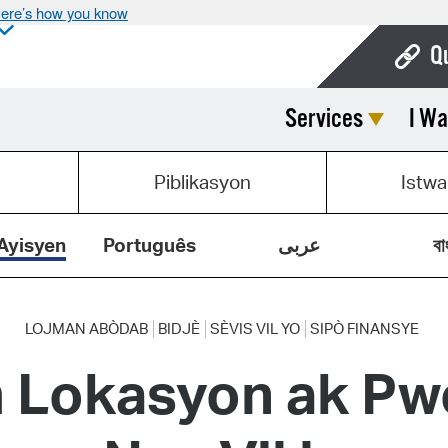
ere’s how you know
Q
Services
I Wa
Bo
Ca
Piblikasyon
Istwa
Cit
Con
Ayisyen
Português
عربى
বা
De
Fo
LOJMAN ABÒDAB
BIDJÈ
SÈVIS VIL YO
SIPÒ FINANSYE
Lokasyon ak Pwo
Mu
Ope