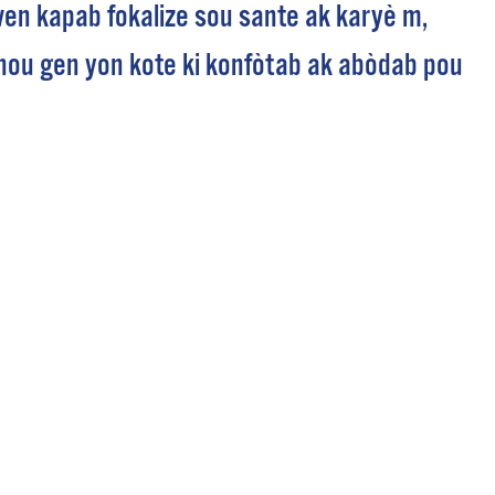
n kapab fokalize sou sante ak karyè m,
 nou gen yon kote ki konfòtab ak abòdab pou