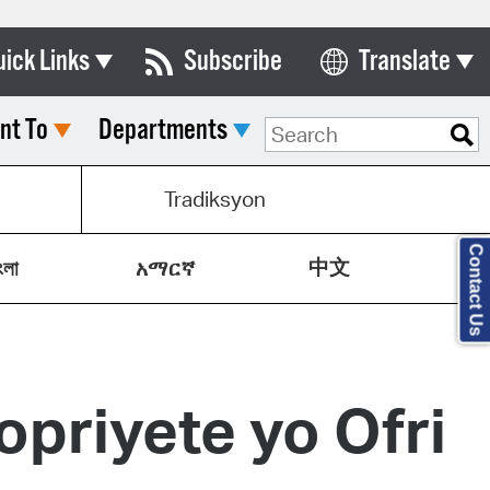
uick Links
Subscribe
Translate
Select Language
nt To
Departments
ards & Commissions
lendar
Tradiksyon
y Directory
Contact Us
中文
tact City Council
ংলা
አማርኛ
partment List
rms & Documents
priyete yo Ofri
nicipal Code
n Meeting Portal