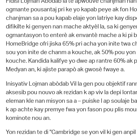
Fidisi Lojman Abòdab la te apwouve chanjman na
ogmante pousantaj pri ke yo kapab peye ak fon Ho
chanjman sa a pou kapab elaje yon latriye kay dis
difikilte ki genyen nan mache aktyèl la, sa ki genye
ogmantasyon to enterè ak envantè mache a ki pi b
HomeBridge ofri jiska 65% pri acha yon inite twa
sou yon inite de chanm a kouche, ak 50% pou yon 
kouche. Kandida kalifye yo dwe ap rantre 60% ak 
Medyan an, ki ajiste parapò ak gwosè fwaye a.
Inisyativ Lojman abòdab Vil la gen pou objektif ra
aksesib pou nouvo ak rezidan k ap viv la depi lon
eleman kle nan misyon sa a – puiske l ap soulaje 
k ap achte kay premye fwa yon fason pou plis mo
kominote nou an.
Yon rezidan te di "Cambridge se yon vil ki gen anpil