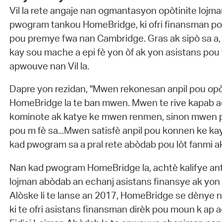
Vil la rete angaje nan ogmantasyon opòtinite lojm
pwogram tankou HomeBridge, ki ofri finansman po
pou premye fwa nan Cambridge. Gras ak sipò sa a,
kay sou mache a epi fè yon òf ak yon asistans pou
apwouve nan Vil la.
Dapre yon rezidan, "Mwen rekonesan anpil pou op
HomeBridge la te ban mwen. Mwen te rive kapab a
kominote ak katye ke mwen renmen, sinon mwen pa
pou m fè sa...Mwen satisfè anpil pou konnen ke k
kad pwogram sa a pral rete abòdab pou lòt fanmi ak 
Nan kad pwogram HomeBridge la, achtè kalifye ant
lojman abòdab an echanj asistans finansye ak yon p
Alòske li te lanse an 2017, HomeBridge se dènye n
ki te ofri asistans finansman dirèk pou moun k ap 