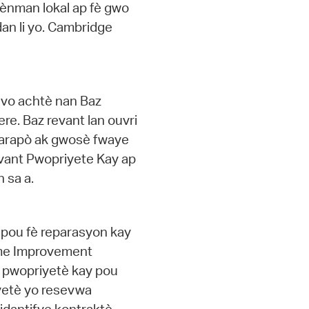
vènman lokal ap fè gwo
idan li yo. Cambridge
ouvo achtè nan Baz
re. Baz revant lan ouvri
parapò ak gwosè fwaye
vant Pwopriyete Kay ap
 sa a.
e pou fè reparasyon kay
me Improvement
ay pwopriyetè kay pou
iyetè yo resevwa