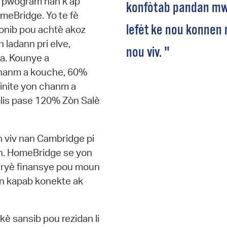
n pwogram nan k ap
konfòtab pandan mwe
meBridge. Yo te fè
lefèt ke nou konnen
ponib pou achtè akoz
n ladann pri elve,
nou viv. "
a. Kounye a
 chanm a kouche, 60%
inite yon chanm a
plis pase 120% Zòn Salè
nn viv nan Cambridge pi
tan. HomeBridge se yon
baryè finansye pou moun
un kapab konekte ak
 kè sansib pou rezidan li