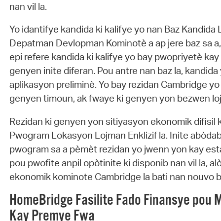
nan vil la.
Yo idantifye kandida ki kalifye yo nan Baz Kandida
Depatman Devlopman Kominotè a ap jere baz sa a, 
epi refere kandida ki kalifye yo bay pwopriyetè ka
genyen inite diferan. Pou antre nan baz la, kandida
aplikasyon preliminè. Yo bay rezidan Cambridge yo p
genyen timoun, ak fwaye ki genyen yon bezwen loj
Rezidan ki genyen yon sitiyasyon ekonomik difisil
Pwogram Lokasyon Lojman Enklizif la. Inite abòdab
pwogram sa a pèmèt rezidan yo jwenn yon kay esta
pou pwofite anpil opòtinite ki disponib nan vil la, al
ekonomik kominote Cambridge la bati nan nouvo bi
HomeBridge Fasilite Fado Finansye pou 
Kay Premye Fwa