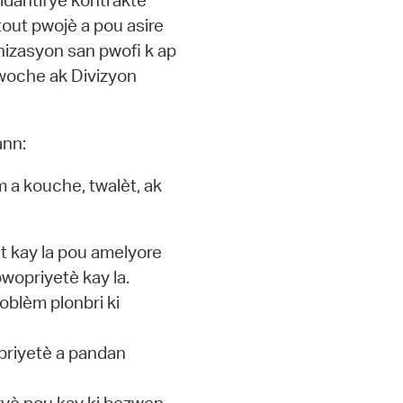
 idantifye kontraktè
tout pwojè a pou asire
anizasyon san pwofi k ap
woche ak Divizyon
ann:
 a kouche, twalèt, ak
t kay la pou amelyore
pwopriyetè kay la.
blèm plonbri ki
priyetè a pandan