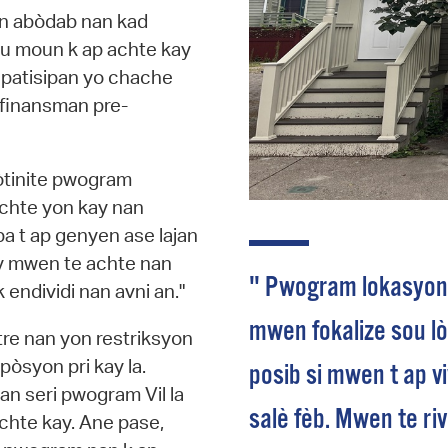
an abòdab nan kad
u moun k ap achte kay
 patisipan yo chache
 finansman pre-
òtinite pwogram
chte yon kay nan
 t ap genyen ase lajan
ay mwen te achte nan
" Pwogram lokasyon V
endividi nan avni an."
mwen fokalize sou lò
re nan yon restriksyon
òsyon pri kay la.
posib si mwen t ap vi
an seri pwogram Vil la
salè fèb. Mwen te ri
achte kay. Ane pase,