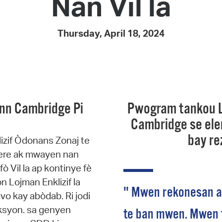
Nan Vil la
Pay
Pr
Thursday, April 18, 2024
See
Vi
Wat
nn Cambridge Pi
Pwogram tankou Lo
Cambridge se elem
bay re
izif Òdonans Zonaj te
dere ak mwayen nan
 Vil la ap kontinye fè
 Lojman Enklizif la
" Mwen rekonesan an
vo kay abòdab. Ri jodi
wiksyon. sa genyen
te ban mwen. Mwen t