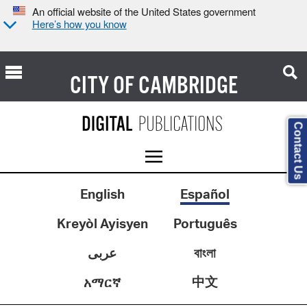
An official website of the United States government
Here’s how you know
CITY OF
CAMBRIDGE
Contact Us
English
Español
Kreyòl Ayisyen
Português
عربى
বাংলা
中文
አማርኛ