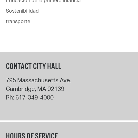
Educación de la primera infancia
Sostenibilidad
transporte
CONTACT CITY HALL
795 Massachusetts Ave.
Cambridge
,
MA
02139
Ph:
617-349-4000
HOURS OF SERVICE