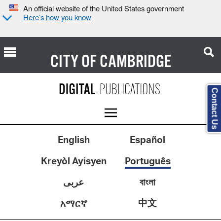
An official website of the United States government
Here’s how you know
CITY OF
CAMBRIDGE
Contact Us
English
Español
Kreyòl Ayisyen
Português
عربى
বাংলা
中文
አማርኛ