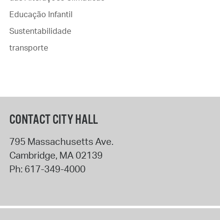
Educação Infantil
Sustentabilidade
transporte
CONTACT CITY HALL
795 Massachusetts Ave.
Cambridge
,
MA
02139
Ph:
617-349-4000