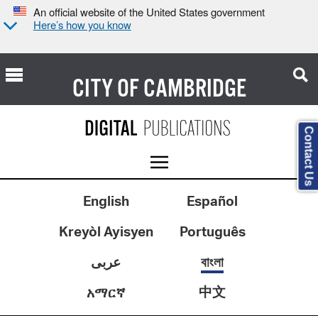
An official website of the United States government
Here’s how you know
CITY OF
CAMBRIDGE
Contact Us
English
Español
Kreyòl Ayisyen
Português
عربى
বাংলা
中文
አማርኛ