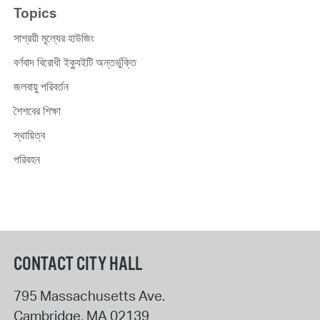
Topics
সাশ্রয়ী মূল্যের হাউজিং
বর্ণবাদ বিরোধী ইক্যুইটি অন্তর্ভুক্তি
জলবায়ু পরিবর্তন
শৈশবের শিক্ষা
স্থায়িত্ব
পরিবহন
CONTACT CITY HALL
795 Massachusetts Ave.
Cambridge
,
MA
02139