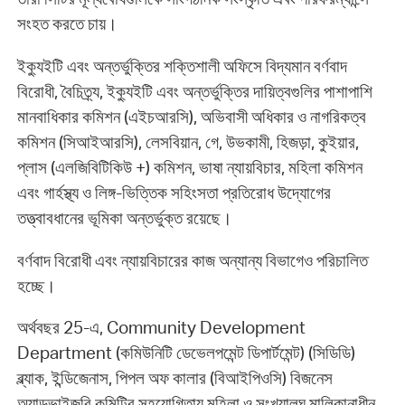
সংহত করতে চায়।
ইক্যুইটি এবং অন্তর্ভুক্তির শক্তিশালী অফিসে বিদ্যমান বর্ণবাদ
বিরোধী, বৈচিত্র্য, ইক্যুইটি এবং অন্তর্ভুক্তির দায়িত্বগুলির পাশাপাশি
মানবাধিকার কমিশন (এইচআরসি), অভিবাসী অধিকার ও নাগরিকত্ব
কমিশন (সিআইআরসি), লেসবিয়ান, গে, উভকামী, হিজড়া, কুইয়ার,
প্লাস (এলজিবিটিকিউ +) কমিশন, ভাষা ন্যায়বিচার, মহিলা কমিশন
এবং গার্হস্থ্য ও লিঙ্গ-ভিত্তিক সহিংসতা প্রতিরোধ উদ্যোগের
তত্ত্বাবধানের ভূমিকা অন্তর্ভুক্ত রয়েছে।
বর্ণবাদ বিরোধী এবং ন্যায়বিচারের কাজ অন্যান্য বিভাগেও পরিচালিত
হচ্ছে।
অর্থবছর 25-এ, Community Development
Department (কমিউনিটি ডেভেলপমেন্ট ডিপার্টমেন্ট) (সিডিডি)
ব্ল্যাক, ইন্ডিজেনাস, পিপল অফ কালার (বিআইপিওসি) বিজনেস
অ্যাডভাইজরি কমিটির সহযোগিতায় মহিলা ও সংখ্যালঘু মালিকানাধীন