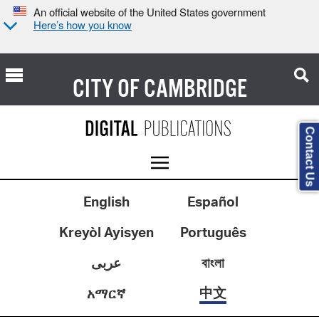
An official website of the United States government
Here’s how you know
CITY OF
CAMBRIDGE
Contact Us
English
Español
Kreyòl Ayisyen
Português
عربى
বাংলা
中文
አማርኛ