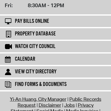
Fri:
8:30AM - 12PM
PAY BILLS ONLINE
PROPERTY DATABASE
WATCH CITY COUNCIL
CALENDAR
VIEW CITY DIRECTORY
FIND FORMS & DOCUMENTS
Yi-An Huang, City Manager
Public Records
Request
Disclaimer
Jobs
Privacy
Statement
Social Media
Media Inquiries