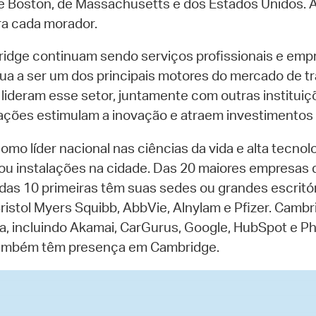
 de Boston, de Massachusetts e dos Estados Unidos.
ra cada morador.
idge continuam sendo serviços profissionais e empr
nua a ser um dos principais motores do mercado de 
 lideram esse setor, juntamente com outras institu
ações estimulam a inovação e atraem investimentos 
como líder nacional nas ciências da vida e alta tecn
ou instalações na cidade. Das 20 maiores empresas 
das 10 primeiras têm suas sedes ou grandes escritóri
Bristol Myers Squibb, AbbVie, Alnylam e Pfizer. Camb
a, incluindo Akamai, CarGurus, Google, HubSpot e Ph
também têm presença em Cambridge.