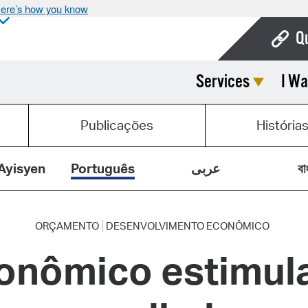
ere’s how you know
Q
Services
I Wa
Bo
Ca
Publicações
História
Cit
Con
Ayisyen
Português
عربى
বা
De
Fo
ORÇAMENTO
DESENVOLVIMENTO ECONÔMICO
onômico estimul
Mu
Ope