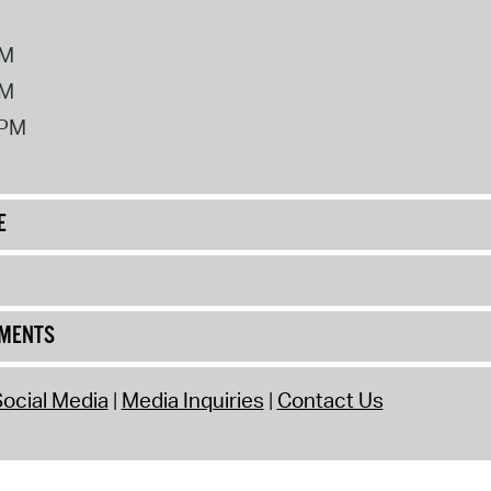
PM
PM
2PM
E
UMENTS
ocial Media
Media Inquiries
Contact Us