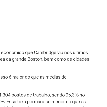
 Bills Online
operty Database
ClickFix
ew News
ch City Council
so econômico que Cambridge viu nos últimos
 área da grande Boston, bem como de cidades
Isso é maior do que as médias de
304 postos de trabalho, sendo 95,3% no
2,4%. Essa taxa permanece menor do que as