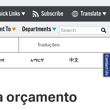
uick Links
Subscribe
Translate
Select Language
nt To
Departments
ards & Commissions
lendar
s
Traduções
y Directory
Contact Us
中文
tact City Council
ংলা
አማርኛ
partment List
rms & Documents
a orçamento
nicipal Code
n Meeting Portal