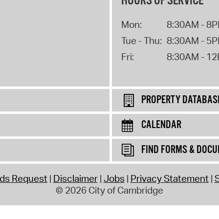
HOURS OF SERVICE
Mon:
8:30AM - 8
Tue - Thu:
8:30AM - 5
Fri:
8:30AM - 1
PROPERTY DATABAS
CALENDAR
FIND FORMS & DOC
rds Request
Disclaimer
Jobs
Privacy Statement
S
© 2026 City of Cambridge