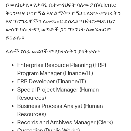
ይመለከታል። የታዳጊ ቤተመፃህፍት ባለሙያ በValente
ቅርንጫፍ ይሰየማል እና ልማትን የሚያበለጽጉ ተግባራትን
እና ፕሮግራሞችን ለመፍጠር ይሰራል። በቅርንጫፍ ቢሮ
ውስጥ ካሉ ታዳጊ ወጣቶች ጋር ግንኙነት ለመፍጠርም
ይሰራሉ።
ሌሎች የስራ መደቦች የሚከተሉትን ያካትታሉ፦
Enterprise Resource Planning (ERP)
Program Manager (Finance/IT)
ERP Developer (Finance/IT)
Special Project Manager (Human
Resources)
Business Process Analyst (Human
Resources)
Records and Archives Manager (Clerk)
Custodian (Public Works)