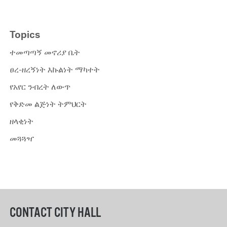
Topics
ተመጣጣኝ መኖሪያ ቤት
ፀረ-ዘረኝነት እኩልነት ማካተት
የአየር ንብረት ለውጥ
የቅድመ ልጅነት ትምህርት
ዘላቂነት
መጓጓዣ
CONTACT CITY HALL