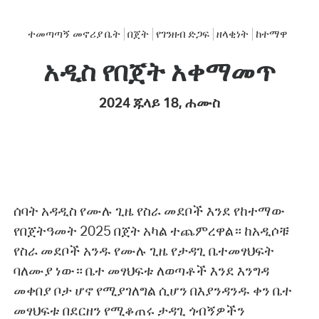
ተመጣጣኝ መኖሪያ ቤት
በጀት
የገንዘብ ድጋፍ
ዘላቂነት
ከተማዋ
አዲስ የበጀት አቀማመጥ
2024 ጁላይ 18, ሐሙስ
ሰባት አዳዲስ የሙሉ ጊዜ የስራ መደቦች እንደ የከተማው
የበጀትዓመት 2025 በጀት አካል ተጨምረዋል። ከአዲሶቹ
የስራ መደቦች አንዱ የሙሉ ጊዜ የታዳጊ ቤተመፃህፍት
ባለሙያ ነው። ቤተ መፃህፍቱ ለወጣቶች እንደ እንግዳ
መቀበያ ቦታ ሆኖ የሚያገለግል ሲሆን በእያንዳንዱ ቀን ቤተ
መፃህፍቱ በደርዘን የሚቆጠሩ ታዳጊ ጎብኝዎችን