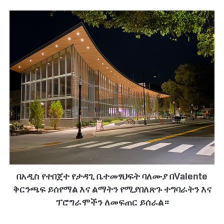
በአዲስ የተበጀተ የታዳጊ ቤተመፃህፍት ባለሙያ በValente
ቅርንጫፍ ይሰየማል እና ልማትን የሚያበለጽጉ ተግባራትን እና
ፕሮግራሞችን ለመፍጠር ይሰራል።