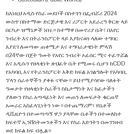
ከእነዚህ አዲስ የስራ መደቦች በስተጎን በፌብሯሪ 2024
ውስጥ በከተማው ድርጅታዊ እና ሪፖርት አደራረግ ቅርጽ ላይ
በርካታ ዝማኔዎች ነበሩ። ከተማዋ በመኖሪያ ቤት፣ በአየር
ንብረት እና በትራንስፖርት ላይ እያከናወነ ላለው ተግባር
እያደገ ለመጣው ጠቀሜታ እና ተግባራታዊነት ምላሽ
በ24ኛው በጀት ዓመት የአየር ንብረት ኦፊሰር ሚና ተፈጥሯል
እና አዲሱን የዘላቂነት ጽህፈት ቤት የሚመሩ ሲሆን ከCDD
የአካባቢ እና የትራንስፖርት እቅድ ክፍል አገልግሎት የአካባቢ
ፕላን ሰራተኞችን ያቀፉ ናቸው። ይህ የሚያሳየው ባለፉት
ዓመታት የዘላቂነት ስራችን ስኬታማነት እና ከፊታችን
ያለውን የስራ አጣዳፊነት እና መጠን ለመፍታት ቁርጠኛ
አመራር አስፈላጊነትን ነው። በተጨማሪም፣ የቤቶች
ዲቪዚዮን በተመጣጣኝ ዋጋ ያላቸው ቤቶችን በተመለከተ
ከፍተኛ ኢንቨስትመንቶችን እና የስራ እድገትን በመገንዘብ
ወደ ክፍል ከፍ ብሏል።