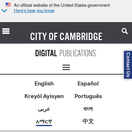
An official website of the United States government
Here’s how you know
CITY OF
CAMBRIDGE
Contact Us
English
Español
Kreyòl Ayisyen
Português
عربى
বাংলা
中文
አማርኛ