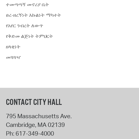
ተመጣጣኝ መኖሪያ ቤት
ፀረ-ዘረኝነት እኩልነት ማካተት
የአየር ንብረት ለውጥ
የቅድመ ልጅነት ትምህርት
ዘላቂነት
መጓጓዣ
CONTACT CITY HALL
795 Massachusetts Ave.
Cambridge
,
MA
02139
Ph:
617-349-4000