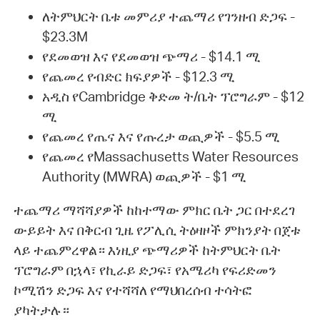
ለትምህርት ቤቱ መምሪያ ተጨማሪ የገንዘብ ድጋፍ -
$23.3M
የደመወዝ እና የደመወዝ ጭማሪ - $14.1 ሚ
የጨመረ የብድር ክፍያዎች - $12.3 ሚ
አዲስ የCambridge ቅድመ ት/ቤት ፕሮግራም - $12
ሚ
የጨመረ የጤና እና የጡረታ ወጪዎች - $5.5 ሚ
የጨመረ የMassachusetts Water Resources
Authority (MWRA) ወጪዎች - $1 ሚ
ተጨማሪ ማሻሻያዎች ከከተማው ምክር ቤት ጋር በተደረገ
ውይይት እና በቅርብ ጊዜ የፖሊሲ ትዕዛዞች ምክንያት በጀቱ
ላይ ተጨምረዋል። እነዚያ ጭማሪዎች ከትምህርት ቤት
ፕሮግራም በኋላ፣ የኪራይ ድጋፍ፣ የአሜሪካ የፍሪድመን
ኮሚሽን ድጋፍ እና የተሻሻለ የማህበረሰብ ተሳትፎ
ያካትታሉ።