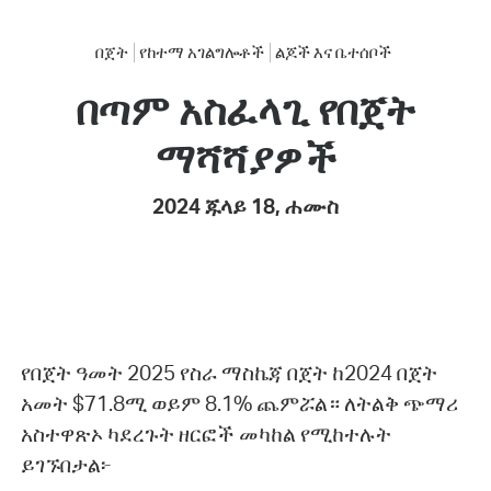
በጀት
የከተማ አገልግሎቶች
ልጆች እና ቤተሰቦች
በጣም አስፈላጊ የበጀት
ማሻሻያዎች
2024 ጁላይ 18, ሐሙስ
የበጀት ዓመት 2025 የስራ ማስኬጃ በጀት ከ2024 በጀት
አመት $71.8ሚ ወይም 8.1% ጨምሯል። ለትልቅ ጭማሪ
አስተዋጽኦ ካደረጉት ዘርፎች መካከል የሚከተሉት
ይገኙበታል፦