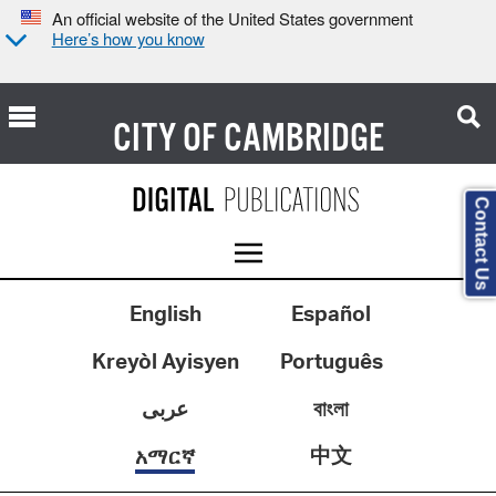
An official website of the United States government
Here’s how you know
CITY OF
CAMBRIDGE
Contact Us
English
Español
Kreyòl Ayisyen
Português
عربى
বাংলা
中文
አማርኛ