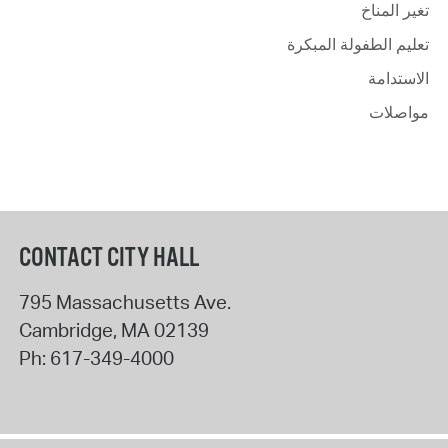
تغير المناخ
تعليم الطفولة المبكرة
الاستدامة
مواصلات
CONTACT CITY HALL
795 Massachusetts Ave.
Cambridge
,
MA
02139
Ph:
617-349-4000