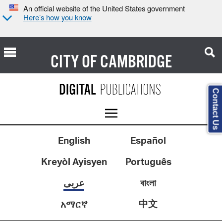
An official website of the United States government
Here’s how you know
CITY OF
CAMBRIDGE
Contact Us
English
Español
Kreyòl Ayisyen
Português
عربى
বাংলা
中文
አማርኛ