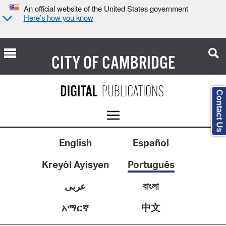
An official website of the United States government
Here’s how you know
CITY OF
CAMBRIDGE
Contact Us
English
Español
Kreyòl Ayisyen
Português
عربى
বাংলা
中文
አማርኛ