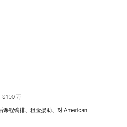
 Bills Online
operty Database
ClickFix
ew News
ch City Council
 $100 万
编排、租金援助、对 American