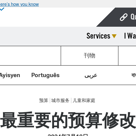
ere’s how you know
Q
Services
I Wa
Bo
Ca
刊物
Cit
Con
Ayisyen
Português
عربى
বা
De
Fo
预算
城市服务
儿童和家庭
Mu
最重要的预算修改
Ope