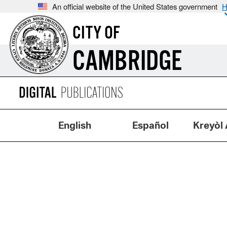
An official website of the United States government
H
CITY OF
CAMBRIDGE
English
Español
Kreyòl 