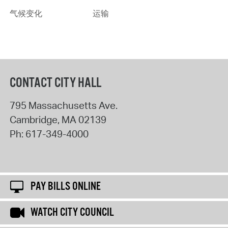
气候变化
运输
CONTACT CITY HALL
795 Massachusetts Ave.
Cambridge
,
MA
02139
Ph:
617-349-4000
PAY BILLS ONLINE
WATCH CITY COUNCIL