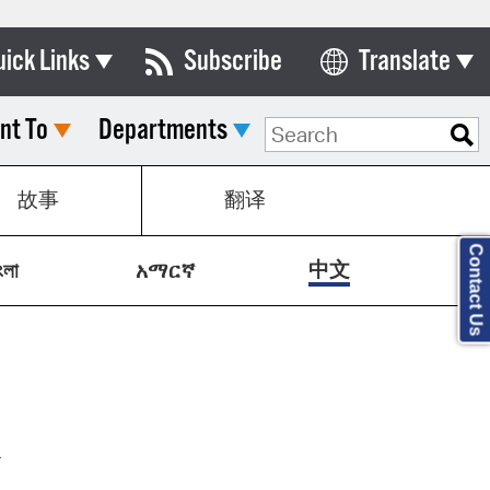
uick Links
Subscribe
Translate
Select Language
nt To
Departments
ards & Commissions
lendar
故事
翻译
y Directory
Contact Us
tact City Council
中文
ংলা
አማርኛ
partment List
rms & Documents
nicipal Code
n Meeting Portal