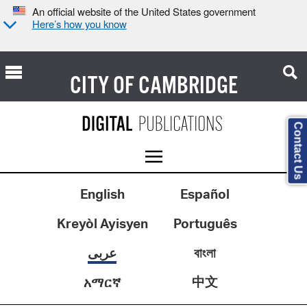
An official website of the United States government
Here’s how you know
CITY OF
CAMBRIDGE
Contact Us
English
Español
Kreyòl Ayisyen
Português
عربى
বাংলা
中文
አማርኛ