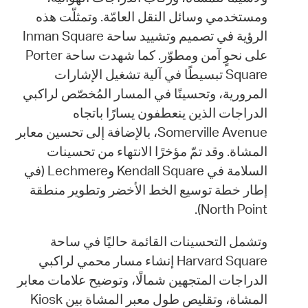
ومستخدمي وسائل النقل العامّة. وتمثلّت هذه
الرؤية في تصميم وتشييد ساحة Inman Square
على نحوٍ آمن ومطوّر. كما شهدت ساحة Porter
Square تبسيطًا في آلية تشغيل الإشارات
المرورية، وتحسينًا في المسار المُخصّص لراكبي
الدراجات الذين ينعطفون يسارًا باتجاه
Somerville Avenue، بالإضافة إلى تحسين معابر
المشاة. وقد تمّ مؤخرًا الانتهاء من تحسينات
السلامة في Kendall Square وLechmere (في
إطار خطة توسيع الخط الأخضر وتطوير منطقة
North Point).
وتشمل التحسينات القائمة حاليًا في ساحة
Harvard Square إنشاء مسار محمي لراكبي
الدراجات المتجهين شمالًا، وتوضيح علامات معابر
المشاة، وتقليص طول معبر المشاة بين Kiosk