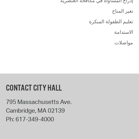
إدراج المساواة في مكافحة العنصرية
تغير المناخ
تعليم الطفولة المبكرة
الاستدامة
مواصلات
CONTACT CITY HALL
795 Massachusetts Ave.
Cambridge
,
MA
02139
Ph:
617-349-4000