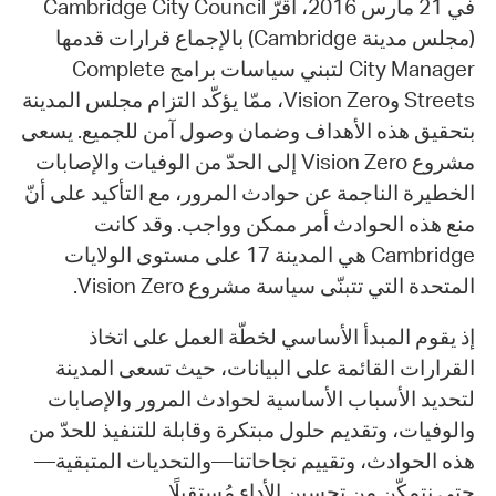
في 21 مارس 2016، أقرّ Cambridge City Council
(مجلس مدينة Cambridge) بالإجماع قرارات قدمها
City Manager لتبني سياسات برامج Complete
Streets وVision Zero، ممّا يؤكّد التزام مجلس المدينة
بتحقيق هذه الأهداف وضمان وصول آمن للجميع. يسعى
مشروع Vision Zero إلى الحدّ من الوفيات والإصابات
الخطيرة الناجمة عن حوادث المرور، مع التأكيد على أنّ
منع هذه الحوادث أمر ممكن وواجب. وقد كانت
Cambridge هي المدينة 17 على مستوى الولايات
المتحدة التي تتبنّى سياسة مشروع Vision Zero.
إذ يقوم المبدأ الأساسي لخطّة العمل على اتخاذ
القرارات القائمة على البيانات، حيث تسعى المدينة
لتحديد الأسباب الأساسية لحوادث المرور والإصابات
والوفيات، وتقديم حلول مبتكرة وقابلة للتنفيذ للحدّ من
هذه الحوادث، وتقييم نجاحاتنا—والتحديات المتبقية—
حتى نتمكّن من تحسين الأداء مُستقبلًا.