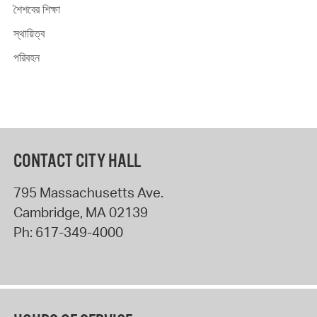
শৈশবের শিক্ষা
স্থায়িত্ব
পরিবহন
CONTACT CITY HALL
795 Massachusetts Ave.
Cambridge
,
MA
02139
Ph:
617-349-4000