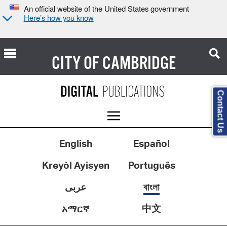
An official website of the United States government
Here’s how you know
CITY OF
CAMBRIDGE
Contact Us
English
Español
Kreyòl Ayisyen
Português
عربى
বাংলা
中文
አማርኛ