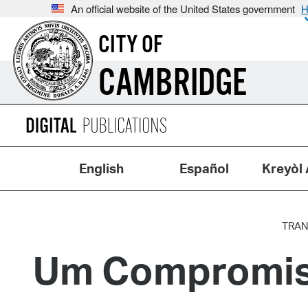
An official website of the United States government
H
CITY OF
CAMBRIDGE
English
Español
Kreyòl 
TRA
Um Compromiss