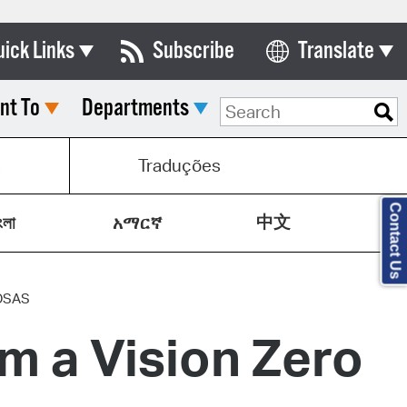
uick Links
Subscribe
Translate
Select Language
nt To
Departments
ards & Commissions
lendar
s
Traduções
y Directory
Contact Us
中文
tact City Council
ংলা
አማርኛ
partment List
rms & Documents
OSAS
 a Vision Zero
nicipal Code
n Meeting Portal