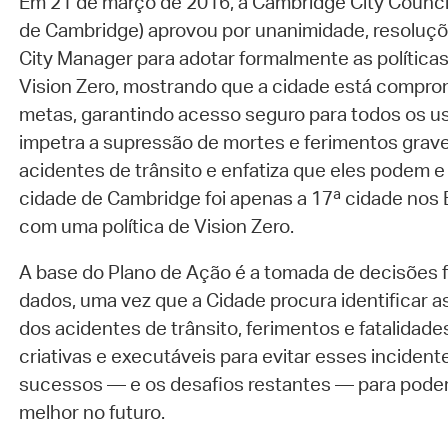
Em 21 de março de 2016, a Cambridge City Counci
de Cambridge) aprovou por unanimidade, resoluç
City Manager para adotar formalmente as política
Vision Zero, mostrando que a cidade está comprom
metas, garantindo acesso seguro para todos os us
impetra a supressão de mortes e ferimentos grave
acidentes de trânsito e enfatiza que eles podem e
cidade de Cambridge foi apenas a 17ª cidade nos
com uma política de Vision Zero.
A base do Plano de Ação é a tomada de decisõe
dados, uma vez que a Cidade procura identificar 
dos acidentes de trânsito, ferimentos e fatalidades
criativas e executáveis para evitar esses incident
sucessos — e os desafios restantes — para poder
melhor no futuro.