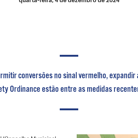
quarta-feira, 4 de dezembro de 2024
Pay
Pr
See
Vi
Wat
ermitir conversões no sinal vermelho, expandir
ety Ordinance estão entre as medidas recente