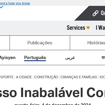
ere’s how you know
Q
Services
I Wa
Bo
Ca
Publicações
História
Cit
Con
Ayisyen
Português
عربى
বা
De
Fo
NSPORTE
A CIDADE
CONSTRUÇÃO
CRIANÇAS E FAMÍLIAS
ID
o Inabalável Com
Mu
Ope