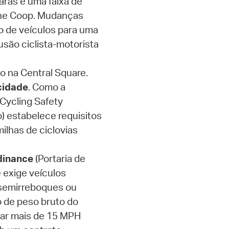
aras e uma faixa de
 the Coop. Mudanças
o de veículos para uma
usão ciclista-motorista
o na Central Square.
cidade
. Como a
 Cycling Safety
) estabelece requisitos
ilhas de ciclovias
dinance
(Portaria de
exige veículos
 semirreboques ou
 de peso bruto do
jar mais de 15 MPH