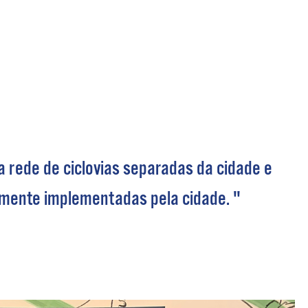
 Bills Online
operty Database
ClickFix
ew News
ch City Council
 a rede de ciclovias separadas da cidade e
mente implementadas pela cidade. "