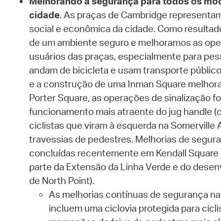
Melhorando a segurança para todos os mo
cidade
. As praças de Cambridge representam
social e econômica da cidade. Como resultado
de um ambiente seguro e melhoramos as ope
usuários das praças, especialmente para pe
andam de bicicleta e usam transporte público. 
e a construção de uma Inman Square melhora
Porter Square, as operações de sinalização fo
funcionamento mais atraente do jug handle (c
ciclistas que viram à esquerda na Somerville
travessias de pedestres. Melhorias de segu
concluídas recentemente em Kendall Square
parte da Extensão da Linha Verde e do desenv
de North Point).
As melhorias contínuas de segurança na
incluem uma ciclovia protegida para cicli