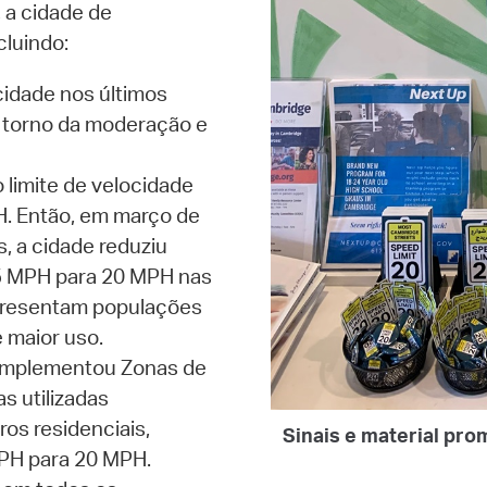
 a cidade de
luindo:
cidade nos últimos
 torno da moderação e
 limite de velocidade
. Então, em março de
s, a cidade reduziu
25 MPH para 20 MPH nas
presentam populações
 maior uso.
e implementou Zonas de
s utilizadas
ros residenciais,
Sinais e material pro
MPH para 20 MPH.