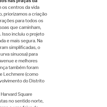
dos nas praças da
 os centros da vida
, priorizamos a criação
rações para todos os
ssoas que caminham,
Isso incluiu o projeto
da e mais segura. Na
ram simplificadas, o
urva sinuosa) para
 Avenue e melhores
rança também foram
 e Lechmere (como
olvimento do Distrito
 Harvard Square
stas no sentido norte,