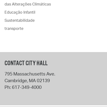
das Alterações Climáticas
Educação Infantil
Sustentabilidade
transporte
CONTACT CITY HALL
795 Massachusetts Ave.
Cambridge
,
MA
02139
Ph:
617-349-4000