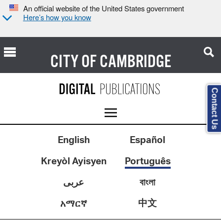
An official website of the United States government
Here’s how you know
CITY OF
CAMBRIDGE
Contact Us
English
Español
Kreyòl Ayisyen
Português
عربى
বাংলা
中文
አማርኛ