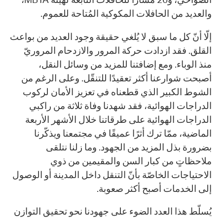
والعديد من الحافلات المكوكية المُتاحة للعموم.
إلّا أنّ كل ما سبق لا يُلغي حقيقة وجود العديد من بواعث
القلق. فقد ازدادت حركة المرور والازدحام المروريّ
منذ الوباء. ومع إضافتنا للمزيد من وسائل النقل،
أصبحت شوارعنا أكثر تعقيدًا للتنقّل. وعلى الرغم من
الشوط الكبير الذي قطعناه في تعزيز الأمان لركوب
الدراجات الهوائية، فقد شهدنا وفاة ثلاثة من راكبي
الدراجات الهوائية على طرقاتنا خلال الأشهر الأربعة
الماضية، ممّا ترك أثرًا عميقًا في مجتمعنا ويذكّرنا
بضرورة بذل المزيد من الجهود. وما زلنا نتلقى
ملاحظاتٍ من كبار السن والمقيمين من ذوي
الاحتياجات الخاصّة بأنّ التنقل داخل المدينة أو الوصول
إلى الخدمات أصبح أكثر صعوبة.
يُسلّط هذا العدد الضوء على جهودنا نحو تحقيق التوازن