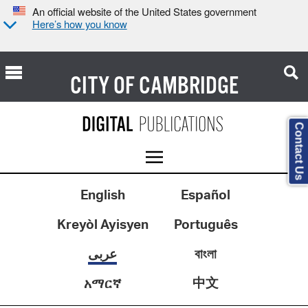
An official website of the United States government
Here’s how you know
CITY OF
CAMBRIDGE
Contact Us
English
Español
Kreyòl Ayisyen
Português
عربى
বাংলা
中文
አማርኛ