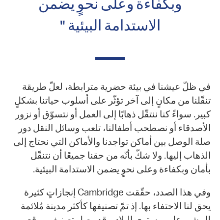
وبكفاءة وعلى نحوٍ يضمن
الاستدامة البيئية "
في ظلّ عيشنا في بيئة حضرية مترابطة، لعلّ طريقة
تنقّلنا من مكانٍ إلى آخر تؤثّر على أسلوب حياتنا بشكلٍ
كبير. سواءً كنا ننتقّل ذهابًا إلى العمل أو نتسوّق أو نزور
الأصدقاء أو نصطحب أطفالنا، تلعب وسائل النقل دور
صلة الوصل بين أماكن تواجدنا والأماكن التي نحتاج إلى
الذهاب إليها. ولا شكّ بأنّه من حقنا جميعًا أن نتنقّل
بأمان وبكفاءة وعلى نحوٍ يضمن الاستدامة البيئية.
وفي هذا الصدد، حقّقت Cambridge إنجازاتٍ كثيرة
يحق لنا الاحتفاء بها. إذ تمّ تصنيفها كأكثر مدينة مُلائمة
للمشي على مستوى البلاد. وقد وصل تصنيف موقع