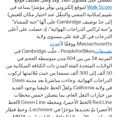
(موقع إلكتروني يوفّر مؤشرًا يساعد في
Walk Score
تقييم إمكانية المشي والتنقّل عند اختيار مكان للعيش)
إلى حدّ توصيف Cambridge على أنّها "جنة للمشاة"
و"جنة لراكبي الدراجات الهوائية"، إذ حصلت على أعلى
الدرجات في كل فئة على مستوى ولاية
Massachusetts. ووفقًا ل
أحدث
تصنيفات
PeopleforBikes ، حلّت Cambridge في
المرتبة #2 من بين 604 مدن متوسطة الحجم في
الولايات المتحدة (لفئة المدن ذات الكثافة السكانية من
50 ألف إلى 300 ألف نسمة) من حيث مُلائمتها لركوب
الدراجات الهوائية، وجاءت مباشرةً بعد مدينة Davis
في ولاية California. ولعلّ الحظ حليفنا بوجود العديد
من خيارات النقل العام، بما يتضمّن خمس محطات
Red Line (الخط الأحمر)، ومحطة Green Line (الخط
الأخضر) تمّ تجديدها مؤخرًا في Lechmere، وخط قطار
الضواحي، و26 مسارًا للحافلات التابعة لهيئة MBTA،