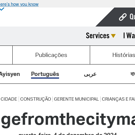
ere’s how you know
Q
Services
I Wa
Bo
Ca
Publicações
História
Cit
Con
Ayisyen
Português
عربى
বা
De
Fo
 CIDADE
CONSTRUÇÃO
GERENTE MUNICIPAL
CRIANÇAS E FA
gefromthecitym
Mu
Ope