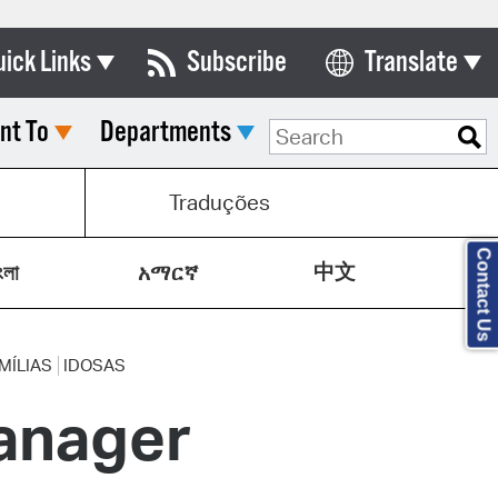
uick Links
Subscribe
Translate
Select Language
nt To
Departments
ards & Commissions
lendar
s
Traduções
y Directory
Contact Us
中文
tact City Council
ংলা
አማርኛ
partment List
rms & Documents
MÍLIAS
IDOSAS
anager
nicipal Code
n Meeting Portal