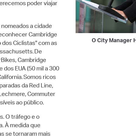
merecemos poder viajar
 nomeados a cidade
econhecer Cambridge
O City Manager 
dos Ciclistas" com as
assachusetts. De
rBikes, Cambridge
e dos EUA (50 mil a 300
California. Somos ricos
paradas da Red Line,
 Lechmere, Commuter
síveis ao público.
. O tráfego e o
. À medida que
as se tornaram mais