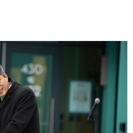
 Bills Online
operty Database
ClickFix
ew News
ch City Council