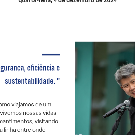
quarta-feira, 4 de dezembro de 2024
Pay
Pr
See
Vi
Wat
urança, eficiência e
sustentabilidade. "
omo viajamos de um
 vivemos nossas vidas.
mantimentos, visitando
a linha entre onde