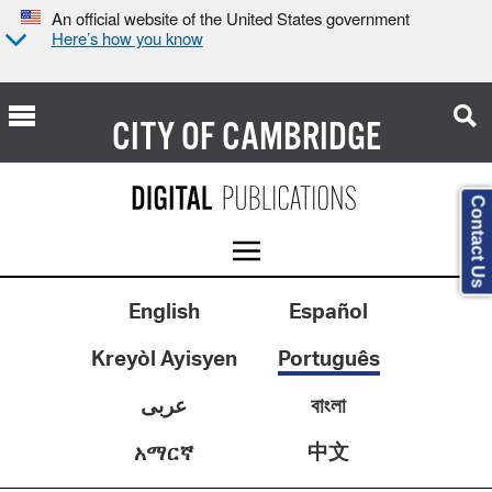
An official website of the United States government
Here’s how you know
CITY OF
CAMBRIDGE
Contact Us
English
Español
Kreyòl Ayisyen
Português
عربى
বাংলা
中文
አማርኛ