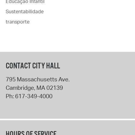
Educação Infantil
Sustentabilidade
transporte
CONTACT CITY HALL
795 Massachusetts Ave.
Cambridge
,
MA
02139
Ph:
617-349-4000
HOURS OF SERVICE