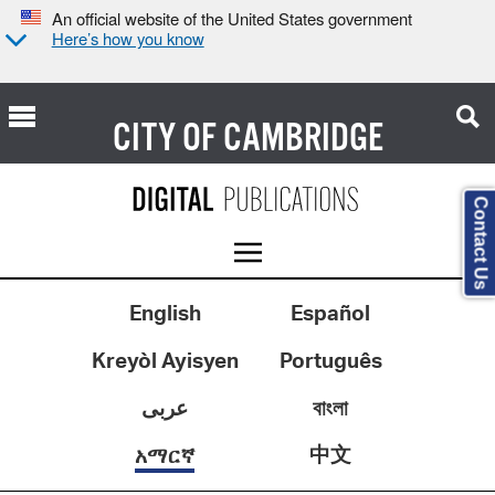
An official website of the United States government
Here’s how you know
CITY OF
CAMBRIDGE
Contact Us
English
Español
Kreyòl Ayisyen
Português
عربى
বাংলা
中文
አማርኛ