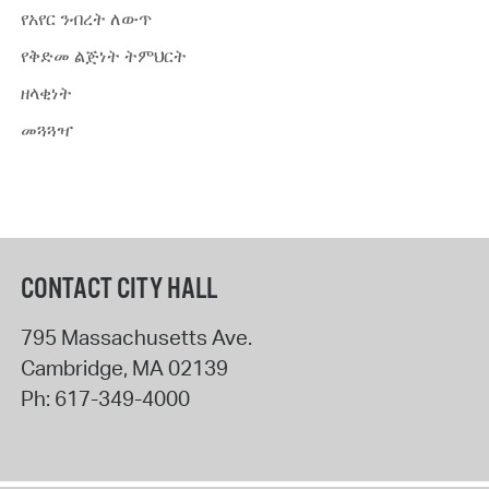
የአየር ንብረት ለውጥ
የቅድመ ልጅነት ትምህርት
ዘላቂነት
መጓጓዣ
CONTACT CITY HALL
795 Massachusetts Ave.
Cambridge
,
MA
02139
Ph:
617-349-4000