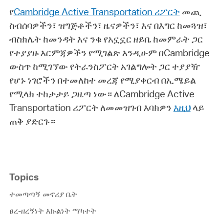
የ
Cambridge Active Transportation ሪፖርት
መጪ
ስብሰባዎችን፣ ዝግጅቶችን፣ ዜናዎችን፣ እና በእግር ከመጓዝ፣
ብስክሌት ከመንዳት እና ንቁ የአኗኗር ዘይቤ ከመምራት ጋር
የተያያዙ እርምጃዎችን የሚገልጽ እንዲሁም በCambridge
ውስጥ ከሚገኘው የትራንስፖርት አገልግሎት ጋር ተያያዥ
የሆኑ ነገሮችን በተመለከተ መረጃ የሚያቀርብ በኢሜይል
የሚላክ ተከታታይ ጋዜጣ ነው። ለCambridge Active
Transportation ሪፖርት ለመመዝገብ እባክዎን
እዚህ
ላይ
ጠቅ ያድርጉ።
Topics
ተመጣጣኝ መኖሪያ ቤት
ፀረ-ዘረኝነት እኩልነት ማካተት