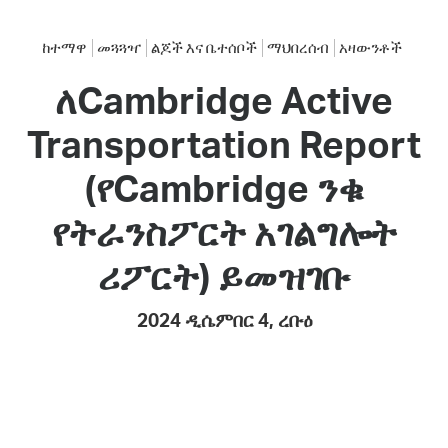
ከተማዋ
መጓጓዣ
ልጆች እና ቤተሰቦች
ማህበረሰብ
አዛውንቶች
ለCambridge Active
Transportation Report
(የCambridge ንቁ
የትራንስፖርት አገልግሎት
ሪፖርት) ይመዝገቡ
2024 ዲሴምበር 4, ረቡዕ