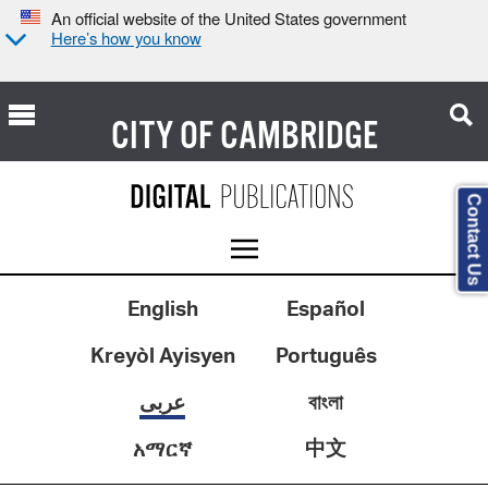
An official website of the United States government
Here’s how you know
CITY OF
CAMBRIDGE
Contact Us
English
Español
Kreyòl Ayisyen
Português
عربى
বাংলা
中文
አማርኛ