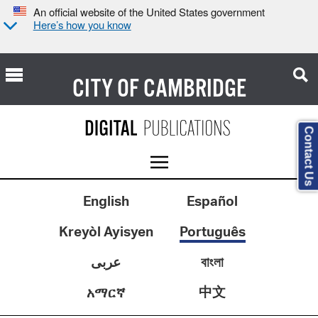
An official website of the United States government
Here’s how you know
CITY OF
CAMBRIDGE
Contact Us
English
Español
Kreyòl Ayisyen
Português
عربى
বাংলা
中文
አማርኛ