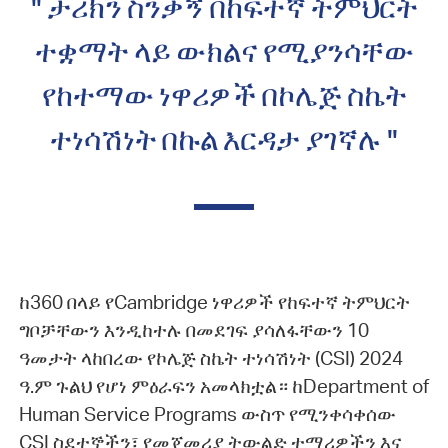
" ታሪክን ስንቃኝ በከፍተኛ ትምህርት
ተቋማት ላይ ውክልና የሚያንሳቸው
የከተማው ነዋሪዎች በኮሌጅ ስኬት
ተነሳሽነት በኩል እርዳታ ያገኛሉ "
ከ360 በላይ የCambridge ነዋሪዎች የከፍተኛ ትምህርት
ግቦቻቸውን እንዲከተሉ በመደገፍ ያሳለፋቸውን 10
ዓመታት ላከበረው የኮሌጅ ስኬት ተነሳሽነት (CSI) 2024
ዓ.ም ጉልህ የሆነ ምዕራፍን አመላክቷል። ከDepartment of
Human Service Programs ውስጥ የሚንቀሳቀሰው
CSI ስደተኞችን፣ የመጀመሪያ ትውልድ ተማሪዎችን እና