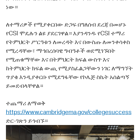
ነው።
ለተማሪዎች የሚያቀርበው ድጋፍ በግለሰብ ደረጃ በመሆኑ
የCSI ሞዴሉን ልዩ ያደርገዋል። እያንዳንዱ የCSI ተማሪ
የትምህርት ሥርዓቱን ለመረዳት እና በውስጡ ለመንቀሳቀስ
የሚረዳቸው፣ ማኅበረሰባዊ ግብዓቶች ወደሚገኙበት
የሚጠቁማቸው እና በትምህርት ክፍል ውስጥ እና
ከትምህርት ክፍል ውጪ የሚያስፈልጋቸውን ነገር ለማግኘት
ጥያቄ እንዲያቀርቡ የሚደግፋቸው የኮሌጅ ስኬት አሰልጣኝ
ይመደብላቸዋል።
ተጨማሪ ለማወቅ
https://www.cambridgema.gov/collegesuccess
ድር-ገጽን ይጎብኙ።