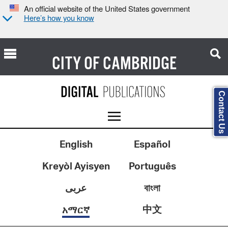
An official website of the United States government
Here’s how you know
CITY OF
CAMBRIDGE
Contact Us
English
Español
Kreyòl Ayisyen
Português
عربى
বাংলা
中文
አማርኛ