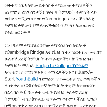
ዝቅተኛ ገቢ ካላቸው ቤተሰቦች የሚመጡ ተማሪዎችን
ጨምሮ ታሪክን ስንቃኝ በከፍተኛ ትምህርት ተቋማት ላይ
ውክልና የሚያንሳቸው የCambridge ነዋሪዎች የኮሌጅ
ትምህርታቸውን የሚያጠናቅቁበትን ምጣኔ ለመጨመር
የተፈጠር ነው።
CSI ዒላማ የሚያደርጋቸው የማኅበረሰብ ክፍሎች
የCambridge Rindge እና የLatin ትምህርት ቤት መደበኛ
ሁለተኛ ደረጃ ትምህርት ተመራቂዎችን፣ ከማኅበረሰብ
ትምህርት ማዕከሉ
Bridge to College ፕሮግራም
እየተሸጋገሩ የሚገኙ አዋቂ ተማሪዎችን እና ከJust-A-
Start
YouthBuild
ፕሮግራም የተመረቁ ታዳጊ ወጣቶችን
ያካትታሉ። CSI በከፍተኛ ትምህርት ተቋም ከተመዘገቡ
በኋላ ባሉት 6 ዓመታት ውስጥ የድህረ ሁለተኛ ደረጃ
ትምህርት ዲግሪ (የኮሌጅ ዲፕሎማ ወይም ባችለር ዲግሪ)
በማጠናቀቅ ረገድ እነዚህን ተማሪዎች ለመደገፍ የተቀረጸ