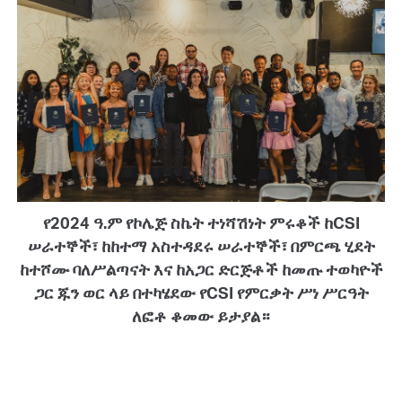
የ2024 ዓ.ም የኮሌጅ ስኬት ተነሻሽነት ምሩቆች ከCSI
ሠራተኞች፣ ከከተማ አስተዳደሩ ሠራተኞች፣ በምርጫ ሂደት
ከተሾሙ ባለሥልጣናት እና ከአጋር ድርጅቶች ከመጡ ተወካዮች
ጋር ጁን ወር ላይ በተካሄደው የCSI የምርቃት ሥነ ሥርዓት
ለፎቶ ቆመው ይታያል።