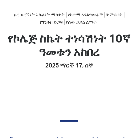
ፀረ-ዘረኝነት እኩልነት ማካተት
የከተማ አገልግሎቶች
ትምህርት
የገንዘብ ድጋፍ
የሰው ኃይል ልማት
የኮሌጅ ስኬት ተነሳሽነት 10ኛ
ዓመቱን አከበረ
2025 ማርች 17, ሰኞ