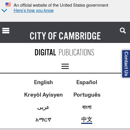
An official website of the United States government
Here’s how you know
CITY OF
CAMBRIDGE
Contact Us
English
Español
Kreyòl Ayisyen
Português
عربى
বাংলা
中文
አማርኛ