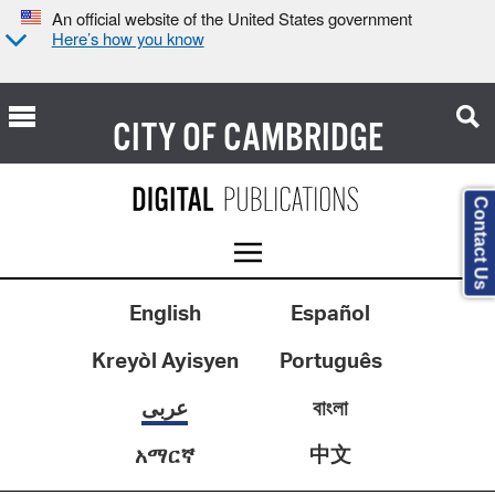
An official website of the United States government
Here’s how you know
CITY OF
CAMBRIDGE
Contact Us
English
Español
Kreyòl Ayisyen
Português
عربى
বাংলা
中文
አማርኛ