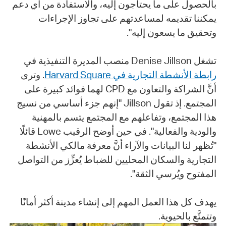
بالحصول على ما يحتاجون إليه، والاستفادة من أي دعم
يمكننا تقديمه لمساعدتهم على تجاوز الإجراءات
وتحقيق ما يسعون إليه".
تشغل Denise Jillson منصب المديرة التنفيذية في
رابطة الأنشطة التجارية في Harvard Square
. وترى
أنَّ الشراكة والتعاون مع CPD لهما فوائد كبيرة على
المجتمع. إذ تقول Jillson "إنهم جزء أساسي من نسيج
هذا المجتمع، وتفاعلهم مع المجتمع يتسم بالمهنية
والودية والفعالية". في حين أوضح الرقيب Lowe قائلًا
"تُظهر لنا البيانات والآراء أنَّ معرفة مالكي الأنشطة
التجارية والسكان المحليين للضباط يُعزِّز من التواصل
المفتوح ويُرسي الثقة".
يهدف كل هذا العمل المهم إلى إنشاء مدينة أكثر أمانًا
وتتمتَّع بالحيوية.