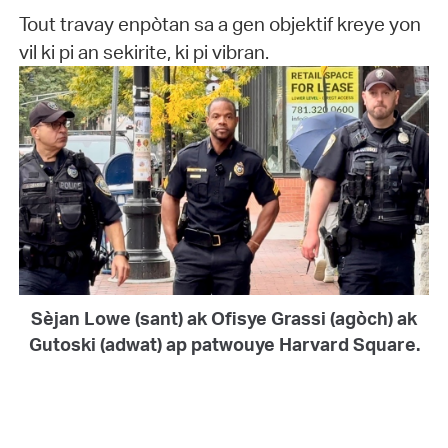
Tout travay enpòtan sa a gen objektif kreye yon
vil ki pi an sekirite, ki pi vibran.
Sèjan Lowe (sant) ak Ofisye Grassi (agòch) ak
Gutoski (adwat) ap patwouye Harvard Square.