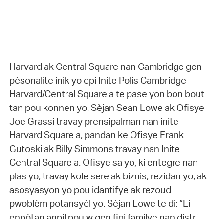
Harvard ak Central Square nan Cambridge gen
pèsonalite inik yo epi Inite Polis Cambridge
Harvard/Central Square a te pase yon bon bout
tan pou konnen yo. Sèjan Sean Lowe ak Ofisye
Joe Grassi travay prensipalman nan inite
Harvard Square a, pandan ke Ofisye Frank
Gutoski ak Billy Simmons travay nan Inite
Central Square a. Ofisye sa yo, ki entegre nan
plas yo, travay kole sere ak biznis, rezidan yo, ak
asosyasyon yo pou idantifye ak rezoud
pwoblèm potansyèl yo. Sèjan Lowe te di: “Li
enpòtan anpil pou w gen figi familye nan distri