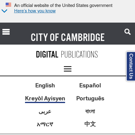
An official website of the United States government
Here’s how you know
CITY OF
CAMBRIDGE
Contact Us
English
Español
Kreyòl Ayisyen
Português
عربى
বাংলা
中文
አማርኛ