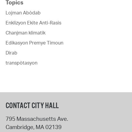
Topics
Lojman Abòdab
Enklizyon Ekite Anti-Rasis
Chanjman klimatik
Edikasyon Premye Timoun
Dirab
transpòtasyon
CONTACT CITY HALL
795 Massachusetts Ave.
Cambridge
,
MA
02139