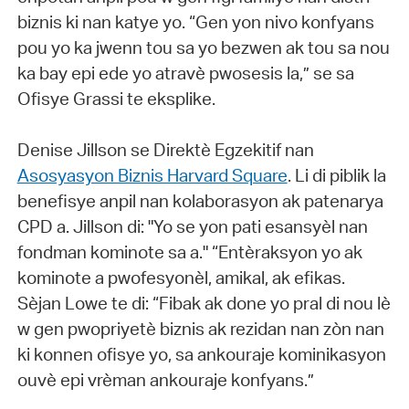
biznis ki nan katye yo. “Gen yon nivo konfyans
pou yo ka jwenn tou sa yo bezwen ak tou sa nou
ka bay epi ede yo atravè pwosesis la,” se sa
Ofisye Grassi te eksplike.
Denise Jillson se Direktè Egzekitif nan
Asosyasyon Biznis Harvard Square
. Li di piblik la
benefisye anpil nan kolaborasyon ak patenarya
CPD a. Jillson di: "Yo se yon pati esansyèl nan
fondman kominote sa a." “Entèraksyon yo ak
kominote a pwofesyonèl, amikal, ak efikas.
Sèjan Lowe te di: “Fibak ak done yo pral di nou lè
w gen pwopriyetè biznis ak rezidan nan zòn nan
ki konnen ofisye yo, sa ankouraje kominikasyon
ouvè epi vrèman ankouraje konfyans.”