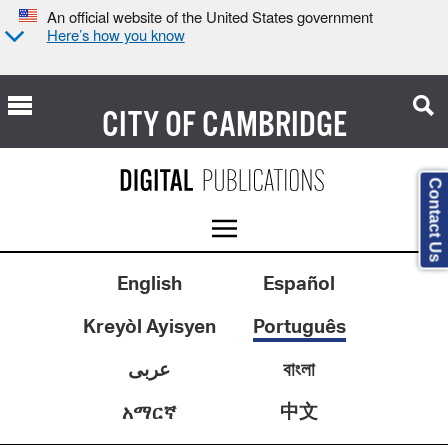
An official website of the United States government
Here’s how you know
CITY OF
CAMBRIDGE
Contact Us
English
Español
Kreyòl Ayisyen
Português
عربى
বাংলা
中文
አማርኛ