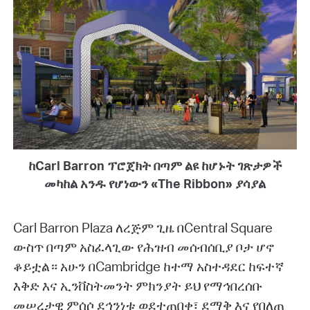
ከCarl Barron ፕሮጀክት በጣም ልዩ ከሆኑት ገጽታዎች
መካከል አንዱ የሆነውን «The Ribbon» ያሳያል
Carl Barron Plaza ለረጅም ጊዜ በCentral Square
ውስጥ በጣም አስፈላጊው የሕዝብ መሰብሰቢያ ቦታ ሆኖ
ቆይቷል። አሁን በCambridge ከተማ አስተዳደር ከፍተኛ
እቅድ እና ኢንቨስትመንት ምክንያት ይህ የማኅበረሰቡ
መሠረታዊ ምሰሶ ደኅንነቱ ወደተጠበቀ፣ ደማቅ እና የበለጠ