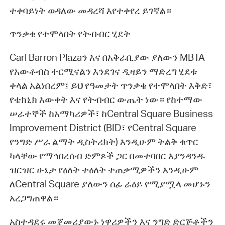
ተቀባይነት ወዳለው መዳረሻ እየተቀየረ ይገኛል።
ጥንቃቄ የተሞላበት የትብብር ሂደት
Carl Barron Plazaን እና በአቅራቢያው ያለውን MBTA
የአውቶብስ ተርሚናልን እንደገና ዲዛይን ማድረግ ሂደቱ
ቀላል አልነበረም፤ ይህ የዓመታት ጥንቃቄ የተሞላበት እቅድ፣
የቴክኒክ እውቀት እና የትብብር ውጤት ነው። የከተማው
ሠራተኞች ከአማካሪዎች፣ ከCentral Square Business
Improvement District (BID፣ የCentral Square
የንግድ ሥራ ልማት ዲስትሪክት) እንዲሁም ትልቅ ቁጥር
ካላቸው የማኅበረሰብ ድምጾች ጋር በመተባበር እያንዳንዱ
ዝርዝር ሁኔታ የዕለት ተዕለት ተጠቃሚዎችን እንዲሁም
ለCentral Square ያለውን ሰፊ ራዕይ የሚያሟላ መሆኑን
አረጋግጠዋል።
አስተዳደሩ መጀመሪያውኑ ነዋሪዎችን እና ንግድ ድርጅቶችን