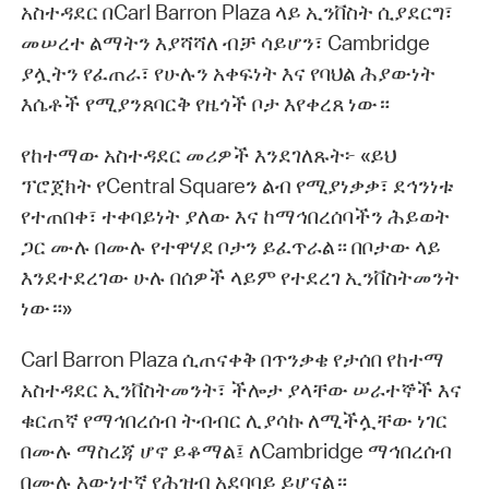
አስተዳደር በCarl Barron Plaza ላይ ኢንቨስት ሲያደርግ፣
መሠረተ ልማትን እያሻሻለ ብቻ ሳይሆን፣ Cambridge
ያሏትን የፈጠራ፣ የሁሉን አቀፍነት እና የባህል ሕያውነት
እሴቶች የሚያንጸባርቅ የዜጎች ቦታ እየቀረጸ ነው።
የከተማው አስተዳደር መሪዎች እንደገለጹት፦ «ይህ
ፕሮጀክት የCentral Squareን ልብ የሚያነቃቃ፣ ደኅንነቱ
የተጠበቀ፣ ተቀባይነት ያለው እና ከማኅበረሰባችን ሕይወት
ጋር ሙሉ በሙሉ የተዋሃደ ቦታን ይፈጥራል። በቦታው ላይ
እንደተደረገው ሁሉ በሰዎች ላይም የተደረገ ኢንቨስትመንት
ነው።»
Carl Barron Plaza ሲጠናቀቅ በጥንቃቄ የታሰበ የከተማ
አስተዳደር ኢንቨስትመንት፣ ችሎታ ያላቸው ሠራተኞች እና
ቁርጠኛ የማኅበረሰብ ትብብር ሊያሳኩ ለሚችሏቸው ነገር
በሙሉ ማስረጃ ሆኖ ይቆማል፤ ለCambridge ማኅበረሰብ
በሙሉ እውነተኛ የሕዝብ አደባባይ ይሆናል።