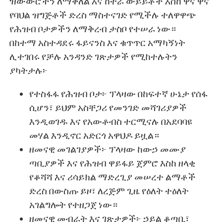
ዝውውሮችን ለማቅለል እና ከተራ ውይይቶች እስከ ዋና ዋና
የባህል ዝግጅቶች ድረስ ማስተናገድ የሚችሉ ተለዋዋጭ
የሕዝብ ቦታዎችን ለማቅረብ ታስቦ የተሠራ ነው።
በከተማ አስተዳደሩ ፋይናንስ እና ቁጥጥር አማካኝነት
ሊተገበሩ የቻሉ አንዳንድ ገጽታዎች የሚከተሉትን
ያካትታሉ፦
የተስፋፋ የሕዝብ ቦታ፦ ፕላዛው በከፍተኛ ሁኔታ የሰፋ
ሲሆን፣ ይህም አስቸጋሪ የመንገድ መሻገሪያዎች
እንዲወገዱ እና የአውቶብስ ተርሚናሉ በአደባባዩ
መሃል እንዲኖር አድርጎ አዋህዶ ይዟል።
ዘመናዊ መገልገያዎች፦ ፕላዛው ከውኃ መሙያ
ጣቢያዎች እና የሕዝብ ዋይፋይ ጀምሮ እስከ ዘላቂ
የቆሻሻ እና ሪሳይክል ማድረጊያ መሠረተ ልማቶች
ድረስ በውስጡ ይዞ፣ ለረጅም ጊዜ የዕለት ተዕለት
አገልግሎት የተዘጋጀ ነው።
ዘመናዊ መብራት እና ገጽታዎች፦ ኃይል ቆጣቢ፣