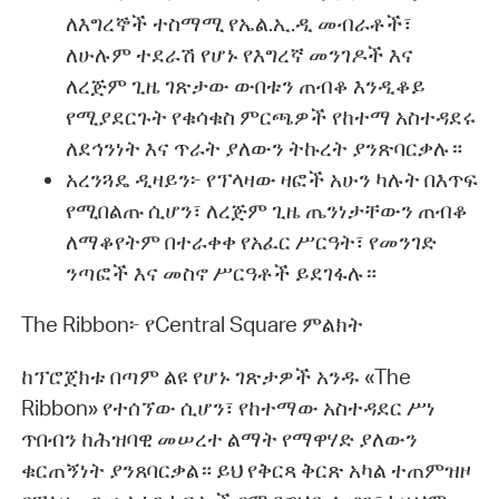
ለእግረኞች ተስማሚ የኤል.ኢ.ዲ መብራቶች፣
ለሁሉም ተደራሽ የሆኑ የእግረኛ መንገዶች እና
ለረጅም ጊዜ ገጽታው ውበቱን ጠብቆ እንዲቆይ
የሚያደርጉት የቁሳቁስ ምርጫዎች የከተማ አስተዳደሩ
ለደኅንነት እና ጥራት ያለውን ትኩረት ያንጽባርቃሉ።
አረንጓዴ ዲዛይን፦ የፕላዛው ዛፎች አሁን ካሉት በእጥፍ
የሚበልጡ ሲሆን፣ ለረጅም ጊዜ ጤንነታቸውን ጠብቆ
ለማቆየትም በተራቀቀ የአፈር ሥርዓት፣ የመንገድ
ንጣፎች እና መስኖ ሥርዓቶች ይደገፋሉ።
The Ribbon፦ የCentral Square ምልክት
ከፕሮጀክቱ በጣም ልዩ የሆኑ ገጽታዎች አንዱ «The
Ribbon» የተሰኘው ሲሆን፣ የከተማው አስተዳደር ሥነ
ጥበብን ከሕዝባዊ መሠረተ ልማት የማዋሃድ ያለውን
ቁርጠኝነት ያንጸባርቃል። ይህ የቅርጻ ቅርጽ አካል ተጠምዝዞ