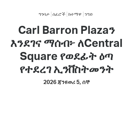
ግንባታ
ሰፈሮች
ከተማዋ
ንግድ
Carl Barron Plazaን
እንደገና ማሰብ፦ ለCentral
Square የወደፊት ዕጣ
የተደረገ ኢንቨስትመንት
2026 ጃንዩወሪ 5, ሰኞ