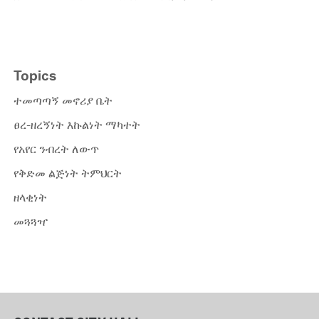
Topics
ተመጣጣኝ መኖሪያ ቤት
ፀረ-ዘረኝነት እኩልነት ማካተት
የአየር ንብረት ለውጥ
የቅድመ ልጅነት ትምህርት
ዘላቂነት
መጓጓዣ