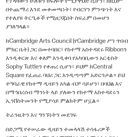
የፕላዛውን ሁለቱን ክፍሎች የሚያዋህድ ሲሆን፣ ከዚህም
በተጨማሪ እንደ መቀመጫነት፣ የብርሃን ምንጭነት እና
የተለያዩ ትርዒቶች የሚዘጋጁበት ስፍራም በመሆን
ያገለግላል።
ከCambridge Arts Council (የCambridge ሥነ ጥበብ
ምክር ቤት) ጋር በመተባበር፣ የከተማ አስተዳደሩ Ribbonን
እንዲቀርጽ እና ቀለም እንዲቀባ የአካባቢውን አርቲስት
Sophy Tuttleን የቀጠረ ሲሆን፣ ይህም ከCentral
Square የፈጠራ ባህሪ ጋር እንዲጣጣም አድርጎታል። ይህ
ተግባራዊ የከተማ ዲዛይን አካል ብቻ ሳይሆን፣ በባህል እና
በማኅበረሰብ ማንነት ላይ ያለውን የከተማ አስተዳደሩን
ኢንቨስትመንት የሚያሳይ ምልክትም ሆኗል።
ትራንዚትን እና ግንኙነትን መደገፍ
በድጋሚ የተሠራው ዲዛይን ተመላላሽ ተሳፋሪዎች