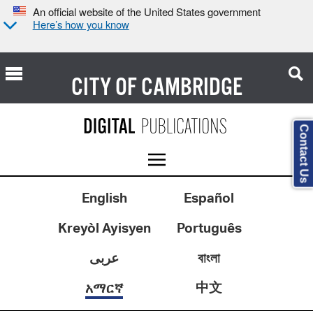
An official website of the United States government
Here’s how you know
CITY OF
CAMBRIDGE
Contact Us
English
Español
Kreyòl Ayisyen
Português
عربى
বাংলা
中文
አማርኛ