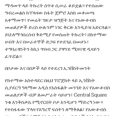
ማዳመጥ ላይ ትኩረት ሰጥቶ ሲሠራ ቆይቷል። የተሰጠው
ግብረመልስ ከፕላዛው ስፋት ጀምሮ እስከ መቀመጫ
አቀማመጥ፣ የመሬት ገጽታ ዝግጅት እና የአውቶብስ
መጠለያዎች ድረስ ሁሉንም ነገር ቅርጽ እንዲይዝ አድርጓል።
ይህ ለማኅበረሰብ ቅድሚያ የመስጠት ትኩረት፣ በከተማው
ሀብት እና በሠራተኞች ድጋፍ የተደገፈ በመሆኑ፣
ተግባራዊነትን ከኪነ ጥበብ ጋር ያዋሃደ ሚዛናዊ ዲዛይን
ፈጥሯል።
በቦታው እና በሰዎች ላይ የተደረገ ኢንቨስትመንት
የከተማው አስተዳደር በዚህ ፕሮጀክት ላይ ኢንቨስት
ሲያደርግ ዓላማው አዲስ የአስፋልት መንገድ እና የአውቶብስ
መጠለያዎች ብቻ ለመሥራት ሳይሆን፣ Central Square
ንቁ እንቅስቃሴ የሚኖርበት ቦታ እንዲሆን ማድረግ ነው።
የተስፋፋው ፕላዛ የእግረኛ ፍሰትን ለማቅለል፣ የአውቶብስ