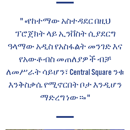
" «የከተማው አስተዳደር በዚህ
ፕሮጀክት ላይ ኢንቨስት ሲያደርግ
ዓላማው አዲስ የአስፋልት መንገድ እና
የአውቶብስ መጠለያዎች ብቻ
ለመሥራት ሳይሆን፣ Central Square ንቁ
እንቅስቃሴ የሚኖርበት ቦታ እንዲሆን
ማድረግ ነው።» "