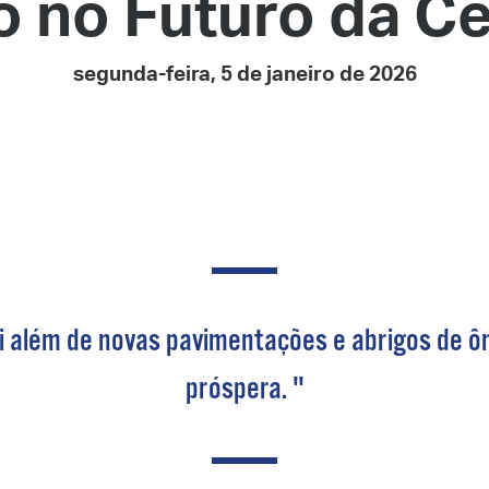
o no Futuro da Ce
Pay
Pr
segunda-feira, 5 de janeiro de 2026
See
Vi
Wat
ai além de novas pavimentações e abrigos de ôn
próspera. "