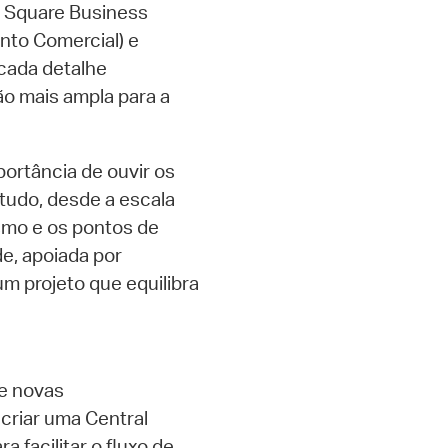
l Square Business
nto Comercial) e
cada detalhe
ão mais ampla para a
portância de ouvir os
tudo, desde a escala
ismo e os pontos de
e, apoiada por
um projeto que equilibra
de novas
criar uma Central
a facilitar o fluxo de