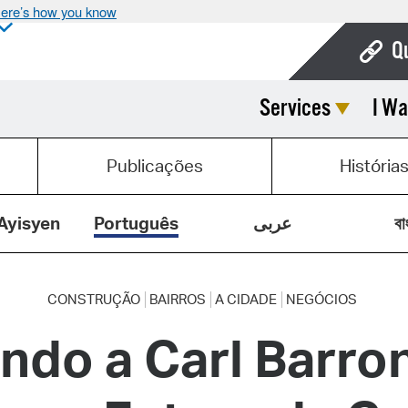
ere’s how you know
Q
Services
I Wa
Bo
Ca
Publicações
História
Cit
Con
Ayisyen
Português
عربى
বা
De
Fo
CONSTRUÇÃO
BAIRROS
A CIDADE
NEGÓCIOS
ndo a Carl Barron
Mu
Ope