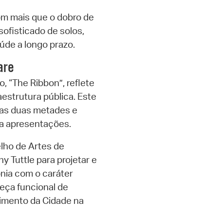
om mais que o dobro de
ofisticado de solos,
úde a longo prazo.
are
, “The Ribbon”, reflete
aestrutura pública. Este
uas duas metades e
a apresentações.
lho de Artes de
y Tuttle para projetar e
onia com o caráter
eça funcional de
imento da Cidade na