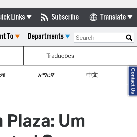
uick Links
Subscribe
Translate
Select Language
nt To
Departments
ards & Commissions
lendar
s
Traduções
y Directory
Contact Us
中文
tact City Council
ংলা
አማርኛ
partment List
rms & Documents
 Plaza: Um
nicipal Code
n Meeting Portal