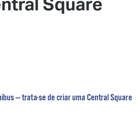
ntral Square
 Bills Online
operty Database
ClickFix
ew News
ch City Council
ibus — trata-se de criar uma Central Square