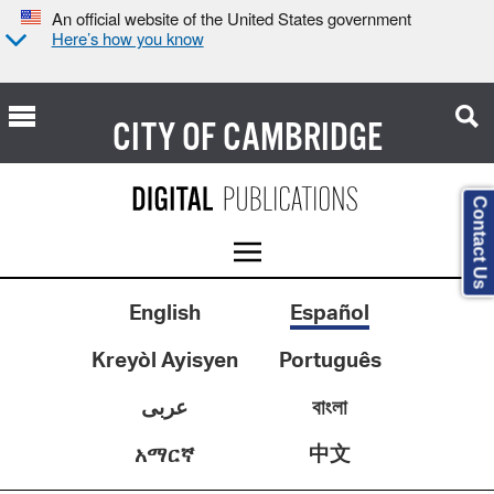
An official website of the United States government
Here’s how you know
CITY OF
CAMBRIDGE
Contact Us
English
Español
Kreyòl Ayisyen
Português
عربى
বাংলা
中文
አማርኛ