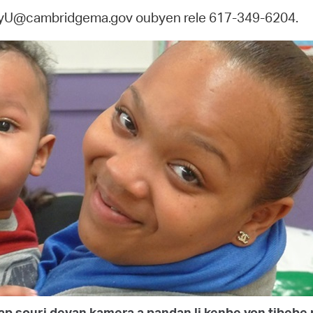
abyU@cambridgema.gov oubyen rele 617-349-6204.
p souri devan kamera a pandan li kenbe yon tibebe n