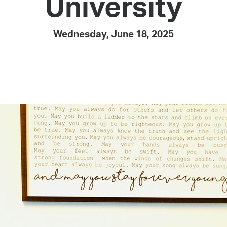
University
Pay
Pr
Wednesday, June 18, 2025
See
Vi
Wat