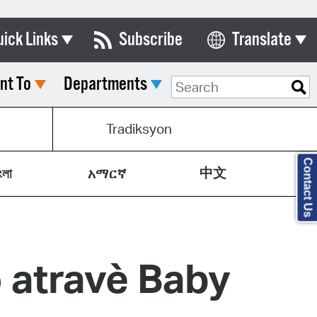
uick Links
Subscribe
Translate
Select Language
nt To
Departments
ards & Commissions
lendar
Tradiksyon
y Directory
Contact Us
中文
tact City Council
ংলা
አማርኛ
partment List
rms & Documents
 atravè Baby
nicipal Code
n Meeting Portal