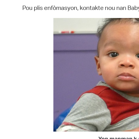
Pou plis enfòmasyon, kontakte nou nan B
Yon manman k a