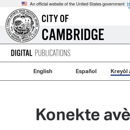
An official website of the United States government
H
CITY OF
CAMBRIDGE
English
Español
Kreyòl 
Konekte avè