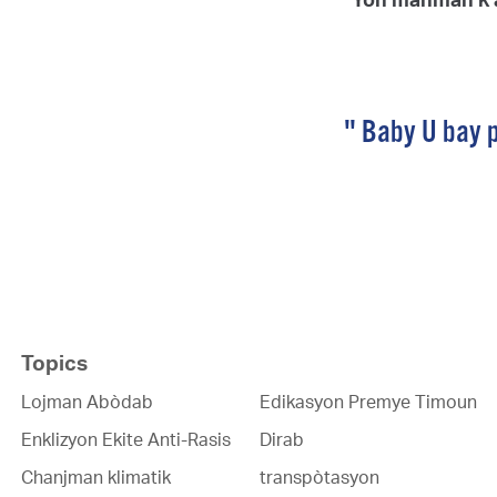
" Baby U bay 
Topics
Lojman Abòdab
Edikasyon Premye Timoun
Enklizyon Ekite Anti-Rasis
Dirab
Chanjman klimatik
transpòtasyon