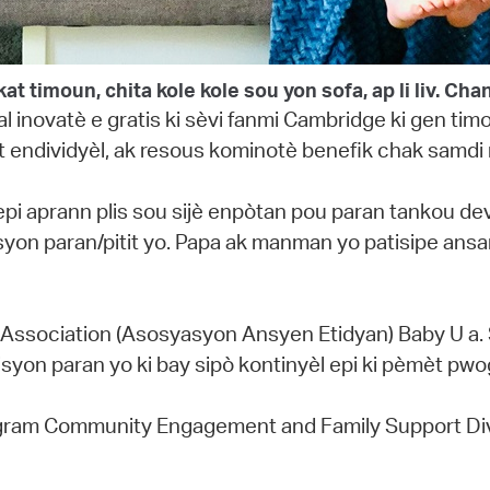
timoun, chita kole kole sou yon sofa, ap li liv. Cha
al inovatè e gratis ki sèvi fanmi Cambridge ki gen 
it endividyèl, ak resous kominotè benefik chak samd
pi aprann plis sou sijè enpòtan pou paran tankou dev
elasyon paran/pitit yo. Papa ak manman yo patisipe an
 Association (Asosyasyon Ansyen Etidyan) Baby U a. S
isyon paran yo ki bay sipò kontinyèl epi ki pèmèt pw
wogram Community Engagement and Family Support Di