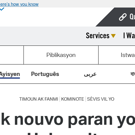
ere’s how you know
Q
Services
I Wa
Bo
Ca
Piblikasyon
Istwa
Cit
Con
Ayisyen
Português
عربى
বা
De
Fo
TIMOUN AK FANMI
KOMINOTE
SÈVIS VIL YO
k nouvo paran yo
Mu
Ope