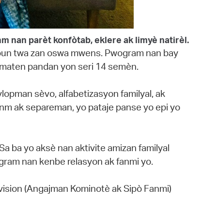
nm nan parèt konfòtab, eklere ak limyè natirèl.
timoun twa zan oswa mwens. Pwogram nan bay
i maten pandan yon seri 14 semèn.
lopman sèvo, alfabetizasyon familyal, ak
sanm ak separeman, yo pataje panse yo epi yo
a ba yo aksè nan aktivite amizan familyal
ogram nan kenbe relasyon ak fanmi yo.
vision (Angajman Kominotè ak Sipò Fanmi)