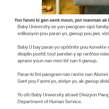
Yon fanmi ki gen senk moun, yon manman ak kat 
Baby University se yon pwogram sipò family
edikasyon pou paran yo, gwoup pou jwe, viz
Baby U bay paran yo opòtinite pou konekte e
disiplin pozitif, tout pandan y ap ranfòse r
aprann youn nan men lòt nan ti gwoup.
Paran ki fini pwogram nan rantre nan Alumni
Sant pou Fanmi yo, atelye yo, ak gwoup disk
Yo ofri Baby University atravè Divizyon P
Department of Human Service.