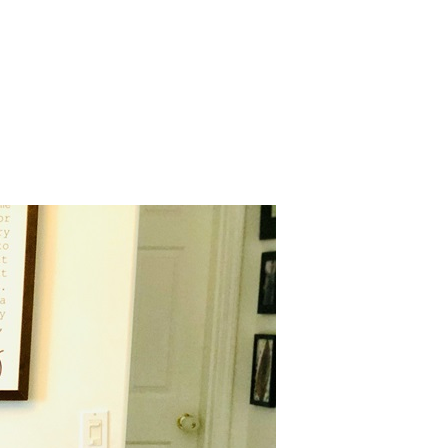
 Bills Online
operty Database
ClickFix
ew News
ch City Council