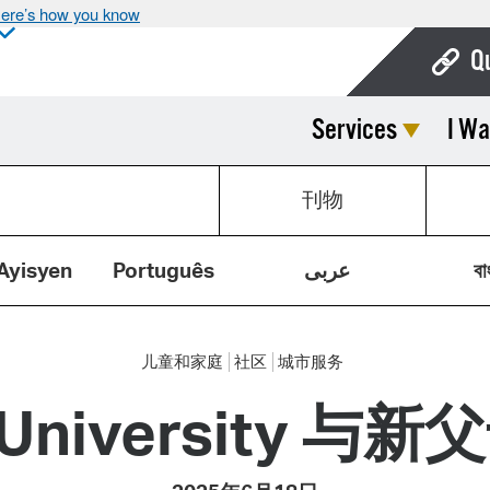
ere’s how you know
Q
Services
I Wa
Bo
Ca
刊物
Cit
Con
Ayisyen
Português
عربى
বা
De
Fo
儿童和家庭
社区
城市服务
Mu
 University 
Ope