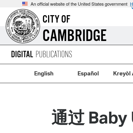
An official website of the United States government
H
CITY OF
CAMBRIDGE
English
Español
Kreyòl 
通过 Baby