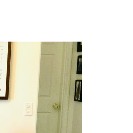
 Bills Online
operty Database
ClickFix
ew News
ch City Council