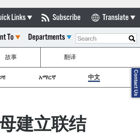
uick Links
Subscribe
Translate
Select Language
nt To
Departments
ards & Commissions
lendar
故事
翻译
y Directory
Contact Us
tact City Council
中文
ংলা
አማርኛ
partment List
rms & Documents
nicipal Code
与新父母建立联结
n Meeting Portal