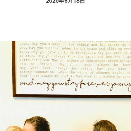
2025年6月18日
Pay
Pr
See
Vi
Wat