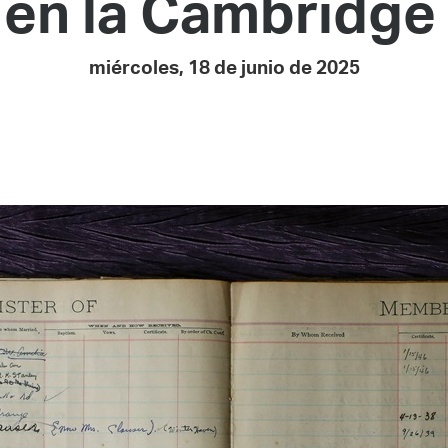
en la Cambridge 
Pay
Pr
miércoles, 18 de junio de 2025
See
Vi
Wat