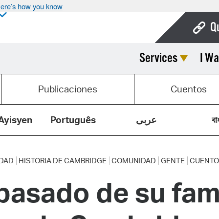
ere’s how you know
Q
Services
I Wa
Bo
Ca
Publicaciones
Cuentos
Cit
Con
Ayisyen
Português
عربى
বা
De
Fo
UDAD
HISTORIA DE CAMBRIDGE
COMUNIDAD
GENTE
CUENTO
pasado de su fami
Mu
Ope