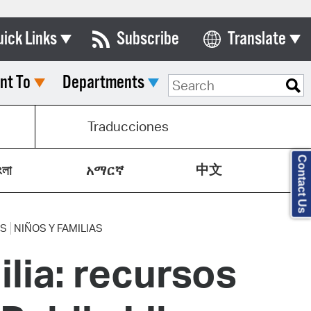
uick Links
Subscribe
Translate
Select Language
nt To
Departments
ards & Commissions
lendar
Traducciones
y Directory
Contact Us
中文
tact City Council
ংলা
አማርኛ
partment List
rms & Documents
S
NIÑOS Y FAMILIAS
lia: recursos
nicipal Code
n Meeting Portal