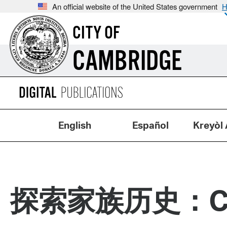
An official website of the United States government
H
CITY OF
CAMBRIDGE
English
Español
Kreyòl 
探索家族历史：Camb