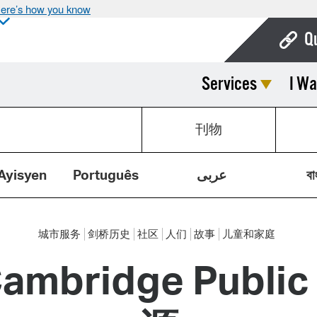
ere’s how you know
Q
Services
I Wa
Bo
Ca
刊物
Cit
Con
Ayisyen
Português
عربى
বা
De
Fo
城市服务
剑桥历史
社区
人们
故事
儿童和家庭
Mu
ridge Public 
Ope