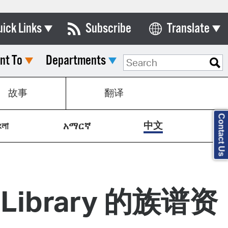
uick Links
Subscribe
Translate
Select Language
nt To
Departments
ards & Commissions
lendar
故事
翻译
y Directory
Contact Us
tact City Council
中文
ংলা
አማርኛ
partment List
rms & Documents
nicipal Code
Library 的族谱资
n Meeting Portal