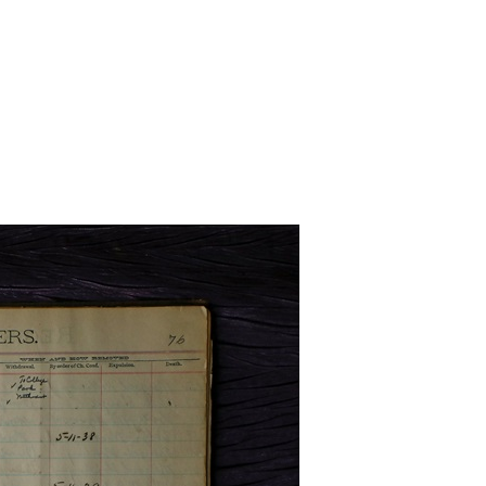
 Bills Online
operty Database
ClickFix
ew News
ch City Council