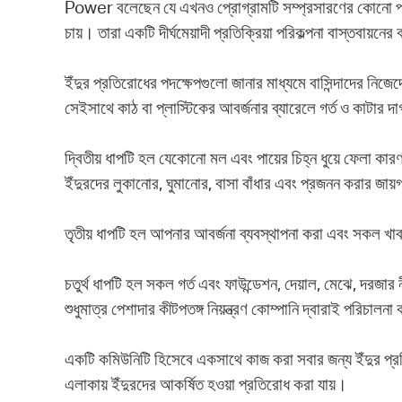
Power বলেছেন যে এখনও প্রোগ্রামটি সম্প্রসারণের কোনো পরি
চায়। তারা একটি দীর্ঘমেয়াদী প্রতিক্রিয়া পরিকল্পনা বাস্তব
ইঁদুর প্রতিরোধের পদক্ষেপগুলো জানার মাধ্যমে বাসিন্দাদের নিজেদের
সেইসাথে কাঠ বা প্লাস্টিকের আবর্জনার ব্যারেলে গর্ত ও কাটার দা
দ্বিতীয় ধাপটি হল যেকোনো মল এবং পায়ের চিহ্ন ধুয়ে ফেলা 
ইঁদুরদের লুকানোর, ঘুমানোর, বাসা বাঁধার এবং প্রজনন করার জায়গা
তৃতীয় ধাপটি হল আপনার আবর্জনা ব্যবস্থাপনা করা এবং সকল খাব
চতুর্থ ধাপটি হল সকল গর্ত এবং ফাউন্ডেশন, দেয়াল, মেঝে, দরজা
শুধুমাত্র পেশাদার কীটপতঙ্গ নিয়ন্ত্রণ কোম্পানি দ্বারাই পরিচালন
একটি কমিউনিটি হিসেবে একসাথে কাজ করা সবার জন্য ইঁদুর প্রতি
এলাকায় ইঁদুরদের আকর্ষিত হওয়া প্রতিরোধ করা যায়।