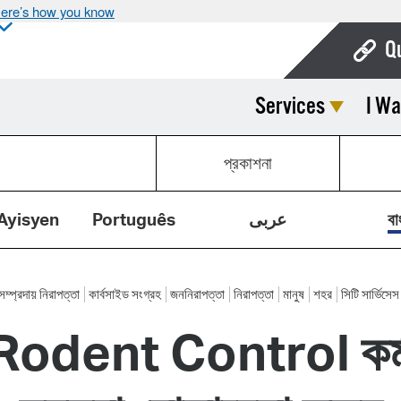
ere’s how you know
Q
Services
I Wa
Bo
Ca
প্রকাশনা
Cit
Con
Ayisyen
Português
عربى
বা
De
Fo
সম্প্রদায় নিরাপত্তা
কার্বসাইড সংগ্রহ
জননিরাপত্তা
নিরাপত্তা
মানুষ
শহর
সিটি সার্ভিসেস
nt Control কর্মসূচি
Mu
Ope