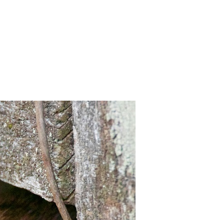
 Bills Online
operty Database
ClickFix
ew News
ch City Council