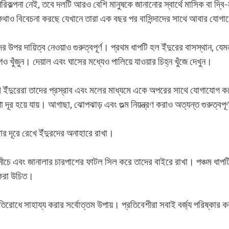
কল্পনা নেই, তবে দলটি আরও বেশি মানুষকে জানানোর স্বার্থে মাসিক বা 
ায়নের কথাও বিবেচনা করছে যেখানে তারা এক বছর পর বাসিন্দাদের সাথে আবার যো
 উপর দায়িত্ব নেওয়াও গুরুত্বপূর্ণ। প্রথম ধাপটি হল ইঁদুরের বাসস্থান, যেমন,
গও খুঁজুন। দেয়াল এবং ঘাসের মধ্যেও পালিয়ে যাওয়ার চিহ্ন খুঁজে দেখুন।
কারণ ইঁদুরেরা তাদের প্রস্রাব এবং মলের মাধ্যমে একে অপরের সাথে যোগাযো
 দূর হয়ে যায়। আগাছা, ঝোপঝাড় এবং গুল্ম নিয়ন্ত্রণ করাও অত্যন্ত গুরুত্বপূর
ার দূরে রেখে ইঁদুরদের অনাহারে রাখা।
র নীচে এবং জানালার চারপাশের ফাটল সিল করে তাদের বাইরে রাখা। পঞ্চম ধাপটি 
া করা উচিত।
রোধে সাহায্য করার সর্বোত্তম উপায়। প্রতিবেশীরা সবাই বর্জ্য পরিষ্কার ক