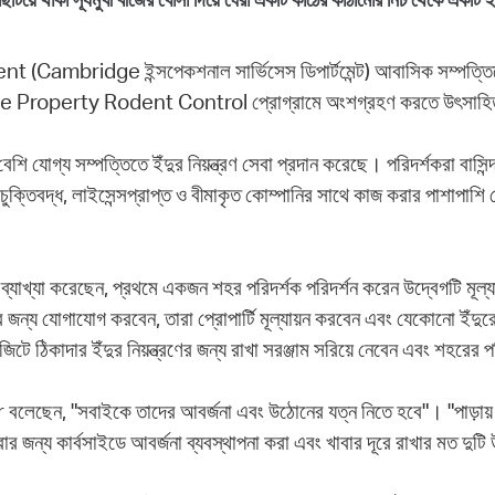
dge ইন্সপেকশনাল সার্ভিসেস ডিপার্টমেন্ট) আবাসিক সম্পত্তিতে বিন
Private Property Rodent Control প্রোগ্রামে অংশগ্রহণ করতে উৎসা
োগ্য সম্পত্তিতে ইঁদুর নিয়ন্ত্রণ সেবা প্রদান করেছে। পরিদর্শকরা বাসিন্দ
ুক্তিবদ্ধ, লাইসেন্সপ্রাপ্ত ও বীমাকৃত কোম্পানির সাথে কাজ করার পাশাপাশি প
্যাখ্যা করেছেন, প্রথমে একজন শহর পরিদর্শক পরিদর্শন করেন উদ্বেগটি মূল
্য যোগাযোগ করবেন, তারা প্রোপার্টি মূল্যায়ন করবেন এবং যেকোনো ইঁদুরের স
ঠিকাদার ইঁদুর নিয়ন্ত্রণের জন্য রাখা সরঞ্জাম সরিয়ে নেবেন এবং শহরের প
r বলেছেন, "সবাইকে তাদের আবর্জনা এবং উঠোনের যত্ন নিতে হবে"। "পাড়া
রার জন্য কার্বসাইডে আবর্জনা ব্যবস্থাপনা করা এবং খাবার দূরে রাখার মত দু