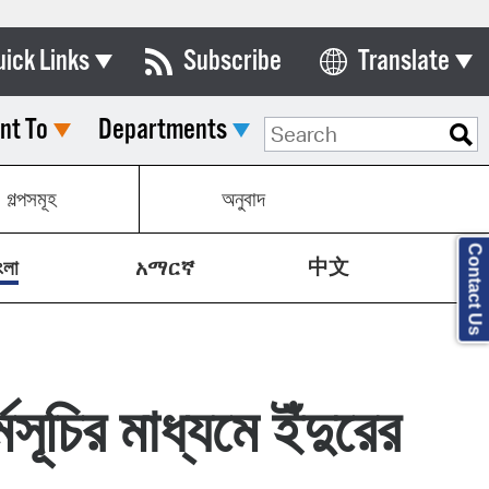
uick Links
Subscribe
Translate
Select Language
nt To
Departments
ards & Commissions
lendar
গল্পসমূহ
অনুবাদ
y Directory
Contact Us
中文
tact City Council
ংলা
አማርኛ
partment List
rms & Documents
র মাধ্যমে ইঁদুরের
nicipal Code
n Meeting Portal